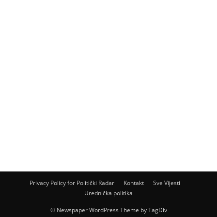
Privacy Policy for Politički Radar
Kontakt
Sve Vijesti
Urednička politika
© Newspaper WordPress Theme by TagDiv