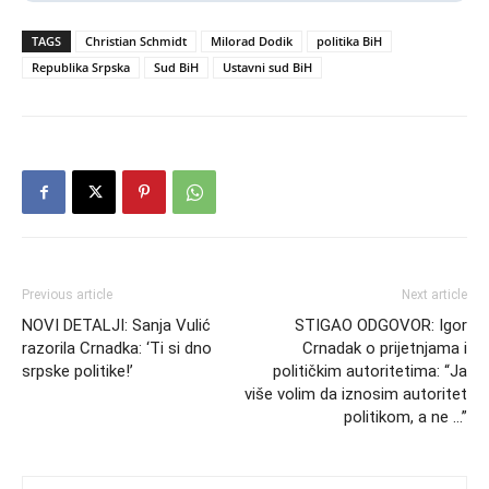
TAGS
Christian Schmidt
Milorad Dodik
politika BiH
Republika Srpska
Sud BiH
Ustavni sud BiH
Previous article
Next article
NOVI DETALJI: Sanja Vulić
STIGAO ODGOVOR: Igor
razorila Crnadka: ‘Ti si dno
Crnadak o prijetnjama i
srpske politike!’
političkim autoritetima: “Ja
više volim da iznosim autoritet
politikom, a ne …”