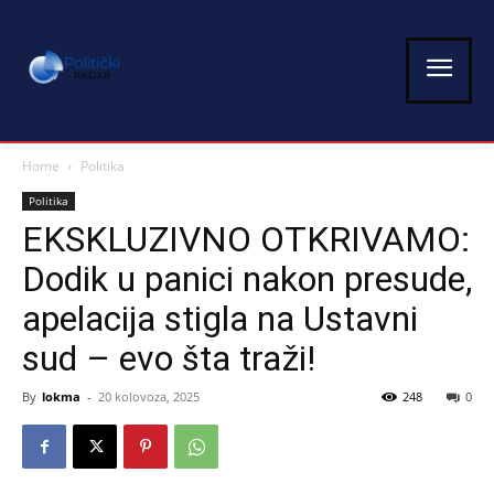
Home
Politika
Politika
EKSKLUZIVNO OTKRIVAMO:
Dodik u panici nakon presude,
apelacija stigla na Ustavni
sud – evo šta traži!
By
lokma
-
20 kolovoza, 2025
248
0