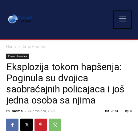
Home
Crna Hronika
Crna Hronika
Eksplozija tokom hapšenja:
Poginula su dvojica
saobraćajnih policajaca i još
jedna osoba sa njima
By
mema
-
24 prosinca, 2025
2634
0