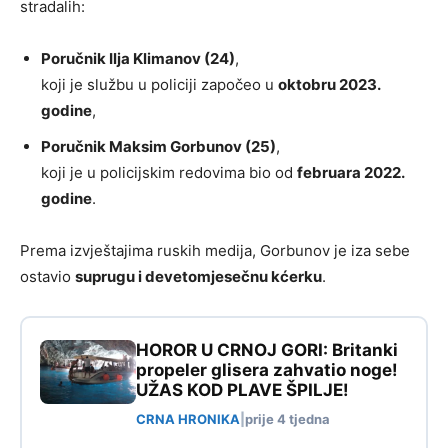
stradalih:
Poručnik Ilja Klimanov (24)
,
koji je službu u policiji započeo u
oktobru 2023.
godine
,
Poručnik Maksim Gorbunov (25)
,
koji je u policijskim redovima bio od
februara 2022.
godine
.
Prema izvještajima ruskih medija, Gorbunov je iza sebe
ostavio
suprugu i devetomjesečnu kćerku
.
HOROR U CRNOJ GORI: Britanki
propeler glisera zahvatio noge!
UŽAS KOD PLAVE ŠPILJE!
CRNA HRONIKA
|
prije 4 tjedna