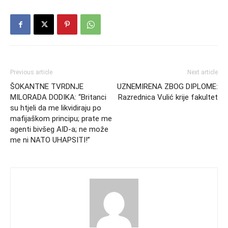
Previous article
Next article
ŠOKANTNE TVRDNJE
UZNEMIRENA ZBOG DIPLOME:
MILORADA DODIKA: “Britanci
Razrednica Vulić krije fakultet
su htjeli da me likvidiraju po
mafijaškom principu; prate me
agenti bivšeg AID-a; ne može
me ni NATO UHAPSITI!”