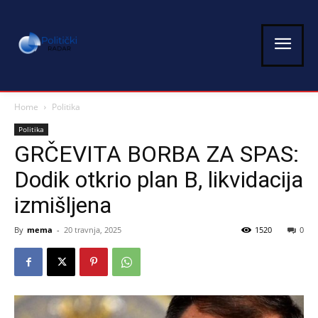
Home
Politika
Politika
GRČEVITA BORBA ZA SPAS:
Dodik otkrio plan B, likvidacija
izmišljena
By
mema
-
20 travnja, 2025
1520
0