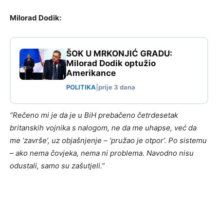
Milorad Dodik:
ŠOK U MRKONJIĆ GRADU:
Milorad Dodik optužio
Amerikance
POLITIKA
|
prije 3 dana
“Rečeno mi je da je u BiH prebačeno četrdesetak
britanskih vojnika s nalogom, ne da me uhapse, već da
me ‘završe’, uz objašnjenje – ‘pružao je otpor’. Po sistemu
– ako nema čovjeka, nema ni problema. Navodno nisu
odustali, samo su zašutjeli.”