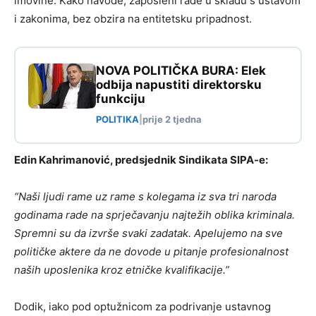
imovine. Kako navode, zaposleni rade u skladu s ustavom
i zakonima, bez obzira na entitetsku pripadnost.
NOVA POLITIČKA BURA: Elek
odbija napustiti direktorsku
funkciju
POLITIKA
|
prije 2 tjedna
Edin Kahrimanović, predsjednik Sindikata SIPA-e:
“Naši ljudi rame uz rame s kolegama iz sva tri naroda
godinama rade na sprječavanju najtežih oblika kriminala.
Spremni su da izvrše svaki zadatak. Apelujemo na sve
političke aktere da ne dovode u pitanje profesionalnost
naših uposlenika kroz etničke kvalifikacije.”
Dodik, iako pod optužnicom za podrivanje ustavnog