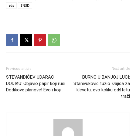
sds
SNSD
Previous article
Next article
STEVANDIĆEV UDARAC
BURNO U BANJOJ LUCI:
DODIKU: Objavio papir koji ruši
Stanivuković tužio Đajića za
Dodikove planove! Evo i koji…
klevetu, evo koliku odštetu
traži