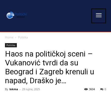
Home
Politika
Politika
Haos na političkoj sceni –
Vukanović tvrdi da su
Beograd i Zagreb krenuli u
napad, Draško je…
By
lokma
-
29 rujna, 2025
3604
0