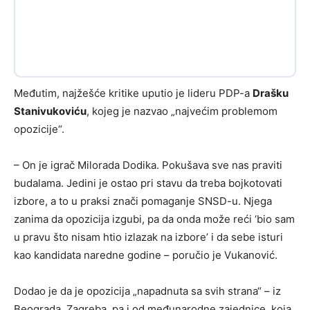
Međutim, najžešće kritike uputio je lideru PDP-a
Drašku
Stanivukoviću
, kojeg je nazvao „najvećim problemom
opozicije“.
– On je igrač Milorada Dodika. Pokušava sve nas praviti
budalama. Jedini je ostao pri stavu da treba bojkotovati
izbore, a to u praksi znači pomaganje SNSD-u. Njega
zanima da opozicija izgubi, pa da onda može reći ‘bio sam
u pravu što nisam htio izlazak na izbore’ i da sebe isturi
kao kandidata naredne godine – poručio je Vukanović.
Dodao je da je opozicija „napadnuta sa svih strana“ – iz
Beograda, Zagreba, pa i od međunarodne zajednice, koja,