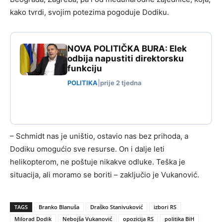
kako tvrdi, svojim potezima pogoduje Dodiku.
NOVA POLITIČKA BURA: Elek
odbija napustiti direktorsku
funkciju
POLITIKA
|
prije 2 tjedna
– Schmidt nas je uništio, ostavio nas bez prihoda, a
Dodiku omogućio sve resurse. On i dalje leti
helikopterom, ne poštuje nikakve odluke. Teška je
situacija, ali moramo se boriti – zaključio je Vukanović.
TAGS
Branko Blanuša
Draško Stanivuković
izbori RS
Milorad Dodik
Nebojša Vukanović
opozicija RS
politika BiH