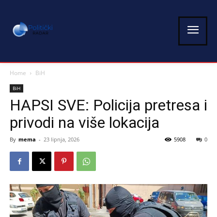
Home
BiH
BiH
HAPSI SVE: Policija pretresa i
privodi na više lokacija
By
mema
-
23 lipnja, 2026
5908
0