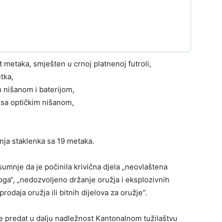
t metaka, smješten u crnoj platnenoj futroli,
tka,
 nišanom i baterijom,
sa optičkim nišanom,
nja staklenka sa 19 metaka.
umnje da je počinila krivična djela „neovlaštena
oga“, „nedozvoljeno držanje oružja i eksplozivnih
prodaja oružja ili bitnih dijelova za oružje“.
e predat u dalju nadležnost Kantonalnom tužilaštvu