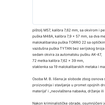
pištolj M57, kalibra 7,62 mm, sa okvirom i pe
puška M48A, kalibra 7,9 × 57 mm, sa dva me
malokalibarska puška TORRO 22 sa optičkim
vazdušna puška TYTAN bez serijskog broja 
sedam okvira za automatsku pušku AK-47,
72 metka kalibra 7,62 × 39 mm,
staklenka sa 19 malokalibarskih metaka i ma
Osoba M. B. lišena je slobode zbog osnova s
proizvodnja i stavljanje u promet opojnih dr
materija“ i „neovlaštena nabavka, držanje ili 
Nakon kriminalističke obrade, osumnjičeni j