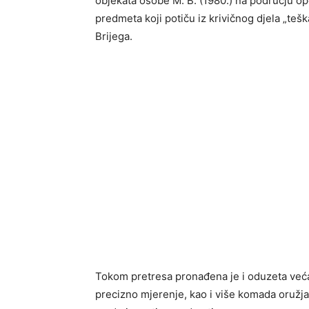
objekata osobe M. B. (1980.) na području op
predmeta koji potiču iz krivičnog djela „teš
Brijega.
Tokom pretresa pronađena je i oduzeta veća 
precizno mjerenje, kao i više komada oružj