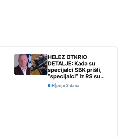
HELEZ OTKRIO
DETALJE: Kada su
specijalci SBK prišli,
“specijalci” iz RS su…
BIH
|
prije 3 dana