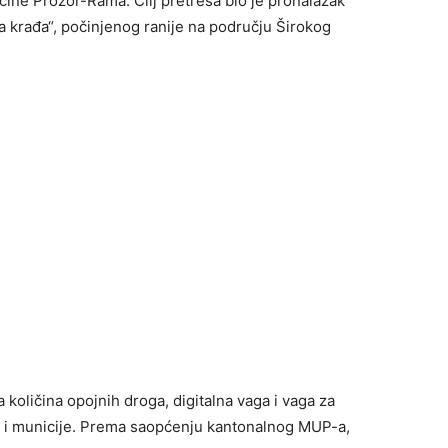
ćine Prozor-Rama. Cilj pretresa bio je pronalazak
ka krađa“, počinjenog ranije na području Širokog
količina opojnih droga, digitalna vaga i vaga za
a i municije. Prema saopćenju kantonalnog MUP-a,