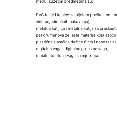
među izuzetim predmetima su:
PVC folije i kesice sa bijelom praškastom 
više pojedinačnih pakovanja),
metalna kutijica i metalna kutija sa praškas
pet grumenova zeljaste materije koja asoci
plastična slamčica dužine 6 cm i neseser sa 
digitalna vaga i digitalna precizna vaga,
mobilni telefon i vaga za mjerenje.