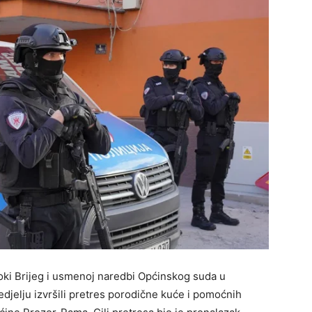
oki Brijeg i usmenoj naredbi Općinskog suda u
nedjelju izvršili pretres porodične kuće i pomoćnih