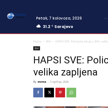
Petak, 7 kolovoza, 2026
31.2
Sarajevo
C
Home
BiH
HAPSI SVE: Policijska akcija u BiH, velik
BiH
HAPSI SVE: Polici
velika zapljena
By
mema
-
5 siječnja, 2026