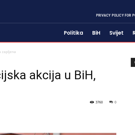
PRIVACY POLICY FOR P
Politika
BiH
Svijet
a zapljena
jska akcija u BiH,
3760
0