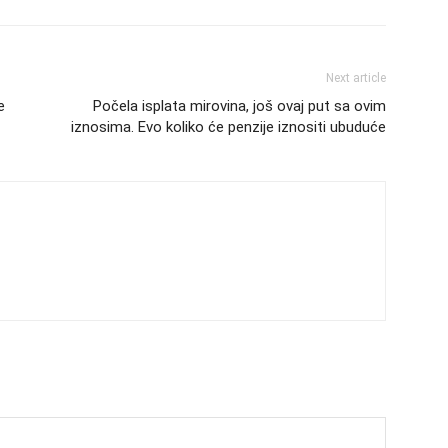
Next article
e
Počela isplata mirovina, još ovaj put sa ovim
iznosima. Evo koliko će penzije iznositi ubuduće