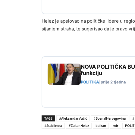
Helez je apelovao na političke lidere u regi
sijanjem straha, te sugerisao da je pravo vrij
NOVA POLITIČKA BURA
funkciju
POLITIKA
|
prije 2 tjedna
TAGS
#AleksandarVučić
#BosnaIHercegovina
#
#Stabilnost
#ZukanHelez
balkan
mir
POLIT