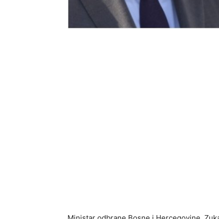
Ministar odbrane Bosne i Hercegovine, Zukan