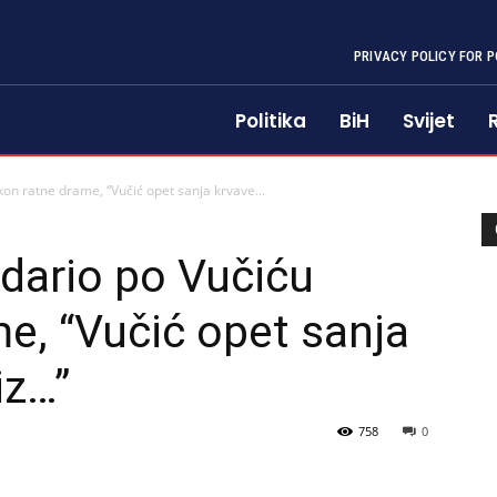
PRIVACY POLICY FOR P
Politika
BiH
Svijet
n ratne drame, “Vučić opet sanja krvave...
ario po Vučiću
e, “Vučić opet sanja
iz…”
758
0