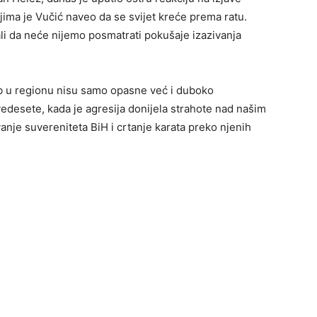
jima je Vučić naveo da se svijet kreće prema ratu.
 ali da neće nijemo posmatrati pokušaje izazivanja
ob u regionu nisu samo opasne već i duboko
desete, kada je agresija donijela strahote nad našim
nje suvereniteta BiH i crtanje karata preko njenih