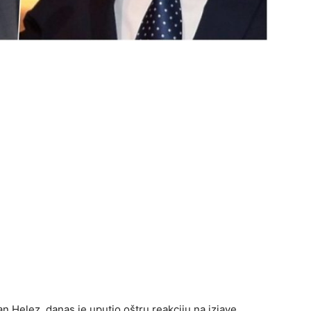
 Helez, danas je uputio oštru reakciju na izjave