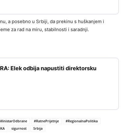
onu, a posebno u Srbiji, da prekinu s huškanjem i
eme za rad na miru, stabilnosti i saradnji.
: Elek odbija napustiti direktorsku
MinistarOdbrane
#RatnePrijetnje
#RegionalnaPolitika
IKA
sigurnost
Srbija