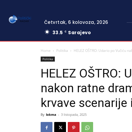
Četvrtak, 6 kolovoza, 2026
33.5
Sarajevo
C
Home
Politika
HELEZ OŠTRO: Udario po Vučiću nako
Politika
HELEZ OŠTRO: Ud
nakon ratne dram
krvave scenarije 
By
lokma
-
3 listopada, 2025