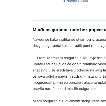
BIH
|
prije 3 dana
Mlađi osiguranici rade bez prijave
Navodi se kako razliku od stvarnog izračuna
drugi osiguranici koji su radili puni radni vi
– U tom kontekstu osiguranici idu svjesno n
uplate računajući da će dobiti relativno viso
značajno više sredstava u odnosu na svoj f
osnovu odluka najviših sudskih instanci vi
mogućnosti primanja penzije i plaće to uplat
pravilo naročito kod mlađih osiguranika.
Mlađi osiguranici u ovakvom stanju rade bez