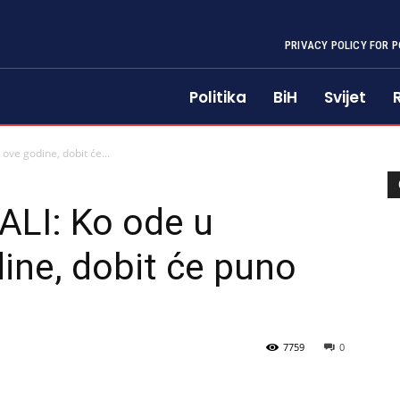
PRIVACY POLICY FOR P
Politika
BiH
Svijet
ve godine, dobit će...
LI: Ko ode u
ine, dobit će puno
7759
0