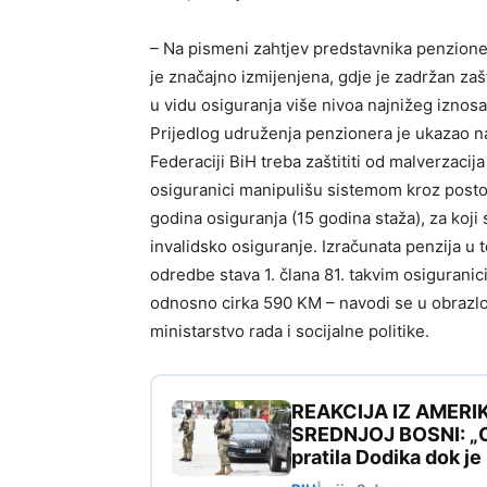
– Na pismeni zahtjev predstavnika penzioner
je značajno izmijenjena, gdje je zadržan za
u vidu osiguranja više nivoa najnižeg iznos
Prijedlog udruženja penzionera je ukazao n
Federaciji BiH treba zaštititi od malverzaci
osiguranici manipulišu sistemom kroz posto
godina osiguranja (15 godina staža), za koji
invalidsko osiguranje. Izračunata penzija u 
odredbe stava 1. člana 81. takvim osiguranic
odnosno cirka 590 KM – navodi se u obrazlo
ministarstvo rada i socijalne politike.
REAKCIJA IZ AMERI
SREDNJOJ BOSNI: „Ovo
pratila Dodika dok j