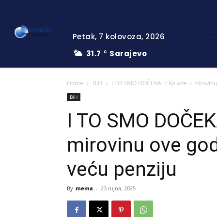
Petak, 7 kolovoza, 2026
31.7
Sarajevo
C
Home
BiH
I TO SMO DOČEKALI: Ko ode u mirovinu o
BiH
I TO SMO DOČEKA
mirovinu ove god
veću penziju
By
mema
-
23 rujna, 2025