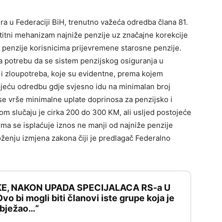
a u Federaciji BiH, trenutno važeća odredba člana 81.
štitni mehanizam najniže penzije uz značajne korekcije
a penzije korisnicima prijevremene starosne penzije.
a potrebu da se sistem penzijskog osiguranja u
ja i zloupotreba, koje su evidentne, prema kojem
jeću odredbu gdje svjesno idu na minimalan broj
 se vrše minimalne uplate doprinosa za penzijsko i
tom slučaju je cirka 200 do 300 KM, ali usljed postojeće
ima se isplaćuje iznos ne manji od najniže penzije
ženju izmjena zakona čiji je predlagač Federalno
KE, NAKON UPADA SPECIJALACA RS-a U
 bi mogli biti članovi iste grupe koja je
e bježao…“