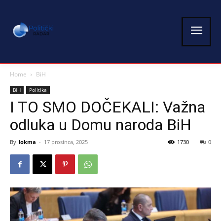
Home
BiH
BiH
Politika
I TO SMO DOČEKALI: Važna
odluka u Domu naroda BiH
By
lokma
-
17 prosinca, 2025
1730
0