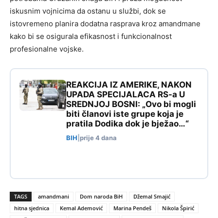
iskusnim vojnicima da ostanu u službi, dok se
istovremeno planira dodatna rasprava kroz amandmane
kako bi se osigurala efikasnost i funkcionalnost
profesionalne vojske.
REAKCIJA IZ AMERIKE, NAKON
UPADA SPECIJALACA RS-a U
SREDNJOJ BOSNI: „Ovo bi mogli
biti članovi iste grupe koja je
pratila Dodika dok je bježao…“
BIH
|
prije 4 dana
TAGS
amandmani
Dom naroda BiH
Džemal Smajić
hitna sjednica
Kemal Ademović
Marina Pendeš
Nikola Špirić