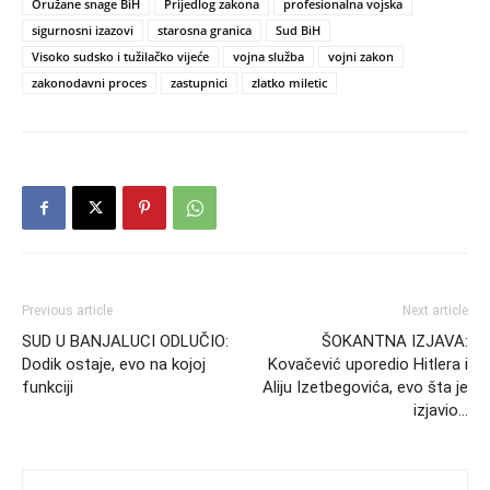
Oružane snage BiH
Prijedlog zakona
profesionalna vojska
sigurnosni izazovi
starosna granica
Sud BiH
Visoko sudsko i tužilačko vijeće
vojna služba
vojni zakon
zakonodavni proces
zastupnici
zlatko miletic
Previous article
Next article
SUD U BANJALUCI ODLUČIO:
ŠOKANTNA IZJAVA:
Dodik ostaje, evo na kojoj
Kovačević uporedio Hitlera i
funkciji
Aliju Izetbegovića, evo šta je
izjavio…