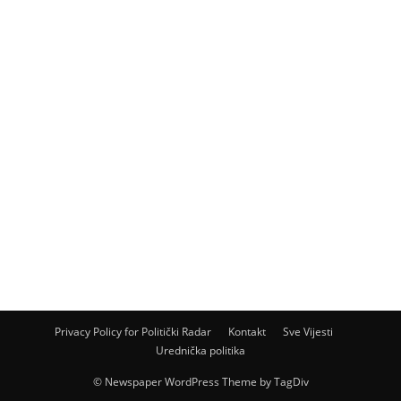
Privacy Policy for Politički Radar
Kontakt
Sve Vijesti
Urednička politika
© Newspaper WordPress Theme by TagDiv