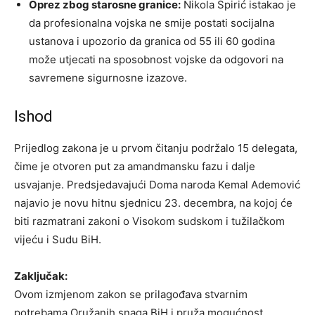
Oprez zbog starosne granice:
Nikola Špirić istakao je
da profesionalna vojska ne smije postati socijalna
ustanova i upozorio da granica od 55 ili 60 godina
može utjecati na sposobnost vojske da odgovori na
savremene sigurnosne izazove.
Ishod
Prijedlog zakona je u prvom čitanju podržalo 15 delegata,
čime je otvoren put za amandmansku fazu i dalje
usvajanje. Predsjedavajući Doma naroda Kemal Ademović
najavio je novu hitnu sjednicu 23. decembra, na kojoj će
biti razmatrani zakoni o Visokom sudskom i tužilačkom
vijeću i Sudu BiH.
Zaključak:
Ovom izmjenom zakon se prilagođava stvarnim
potrebama Oružanih snaga BiH i pruža mogućnost