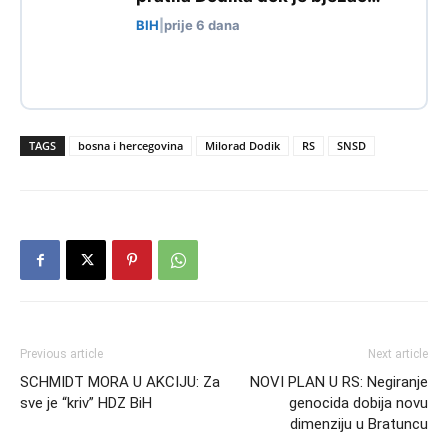
BIH
|
prije 6 dana
TAGS
bosna i hercegovina
Milorad Dodik
RS
SNSD
Previous article
Next article
SCHMIDT MORA U AKCIJU: Za
NOVI PLAN U RS: Negiranje
sve je “kriv” HDZ BiH
genocida dobija novu
dimenziju u Bratuncu