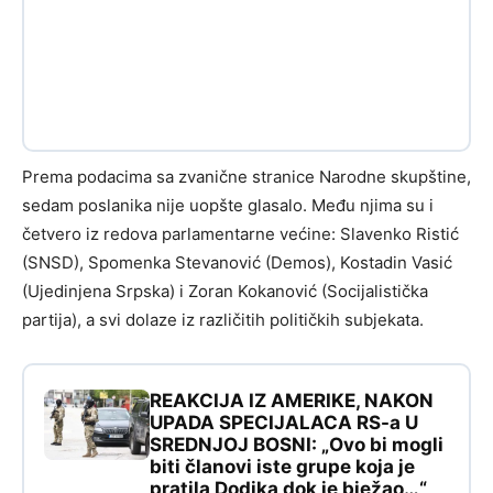
Prema podacima sa zvanične stranice Narodne skupštine,
sedam poslanika nije uopšte glasalo. Među njima su i
četvero iz redova parlamentarne većine: Slavenko Ristić
(SNSD), Spomenka Stevanović (Demos), Kostadin Vasić
(Ujedinjena Srpska) i Zoran Kokanović (Socijalistička
partija), a svi dolaze iz različitih političkih subjekata.
REAKCIJA IZ AMERIKE, NAKON
UPADA SPECIJALACA RS-a U
SREDNJOJ BOSNI: „Ovo bi mogli
biti članovi iste grupe koja je
pratila Dodika dok je bježao…“