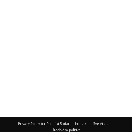
Privacy Policy for Politički Radar
Kontakt
Sve Vijesti
Urednička politika