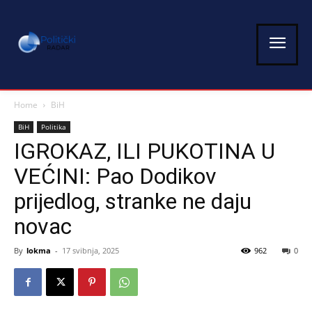
Home
BiH
BiH
Politika
IGROKAZ, ILI PUKOTINA U
VEĆINI: Pao Dodikov
prijedlog, stranke ne daju
novac
By
lokma
-
17 svibnja, 2025
962
0