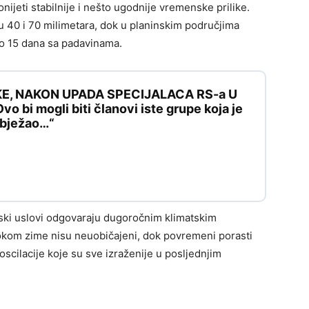
nijeti stabilnije i nešto ugodnije vremenske prilike.
 40 i 70 milimetara, dok u planinskim područjima
do 15 dana sa padavinama.
KE, NAKON UPADA SPECIJALACA RS-a U
 bi mogli biti članovi iste grupe koja je
e bježao…“
nski uslovi odgovaraju dugoročnim klimatskim
tokom zime nisu neuobičajeni, dok povremeni porasti
scilacije koje su sve izraženije u posljednjim