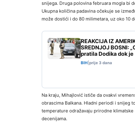
snijega. Druga polovina februara mogla bi do
Ukupna količina padavina očekuje se između
može dostići i do 80 milimetara, uz oko 10 
REAKCIJA IZ AMERI
SREDNJOJ BOSNI: „Ovo
pratila Dodika dok j
BIH
|
prije 3 dana
Na kraju, Mihajlović ističe da ovakvi vreme
obrascima Balkana. Hladni periodi i snijeg 
temperature odražavaju prirodne klimatske o
decenijama.