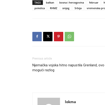
TAGS
balkan
bosna i hercegovina
februar
h
poledica
RHMZ
snijeg
Srbija
vremenska pr
Previous article
Njemačka vojska hitno napustila Grenland, ovo 
mogući razlog
lokma