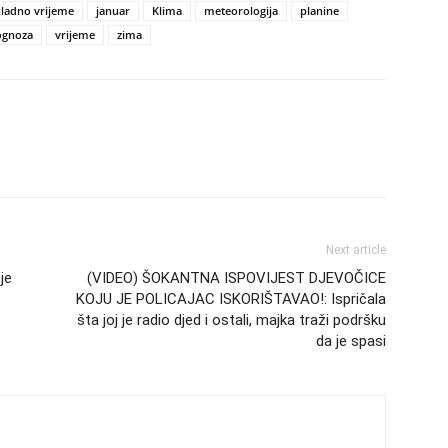
ladno vrijeme
januar
Klima
meteorologija
planine
ognoza
vrijeme
zima
Next article
je
(VIDEO) ŠOKANTNA ISPOVIJEST DJEVOČICE
KOJU JE POLICAJAC ISKORIŠTAVAO!: Ispričala
šta joj je radio djed i ostali, majka traži podršku
da je spasi