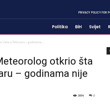
PRIVACY POLICY FOR P
Politika
BiH
Svijet
nas čeka u februaru – godinama...
Meteorolog otkrio šta
aru – godinama nije
3894
0