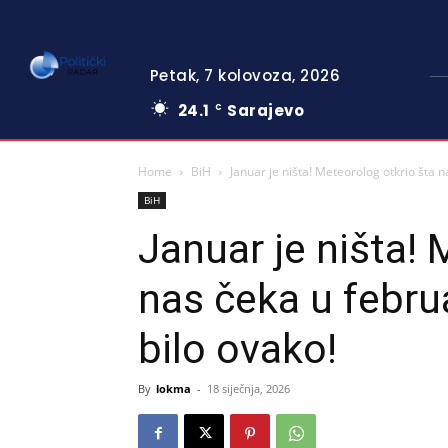
Petak, 7 kolovoza, 2026
24.1
Sarajevo
C
Home
BiH
Januar je ništa! Meteorolog otkrio šta 
BiH
Januar je ništa! 
nas čeka u febru
bilo ovako!
By
lokma
-
18 siječnja, 2026