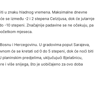
ršiti u znaku hladnog vremena. Maksimalne dnevne
 će se između -2 i 2 stepena Celzijusa, dok će jutarnje
do -10 stepeni. Značajnije padavine se ne očekuju, pa
o početkom mjeseca.
a Bosnu i Hercegovinu. U gradovima poput Sarajeva,
nom će se kretati od 0 do 5 stepeni, dok će noći biti
 planinskim predjelima, uključujući Bjelašnicu,
re i više snijega, što je uobičajeno za ovo doba