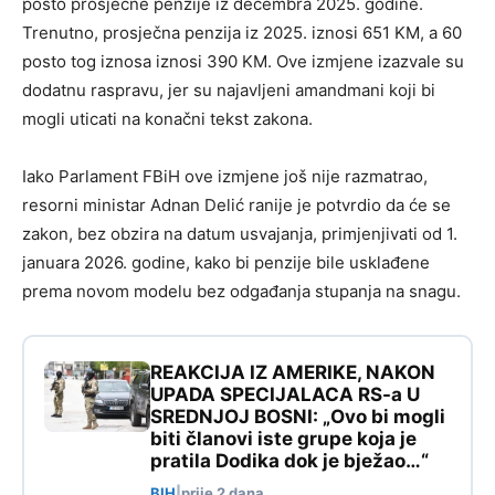
posto prosječne penzije iz decembra 2025. godine.
Trenutno, prosječna penzija iz 2025. iznosi 651 KM, a 60
posto tog iznosa iznosi 390 KM. Ove izmjene izazvale su
dodatnu raspravu, jer su najavljeni amandmani koji bi
mogli uticati na konačni tekst zakona.
Iako Parlament FBiH ove izmjene još nije razmatrao,
resorni ministar Adnan Delić ranije je potvrdio da će se
zakon, bez obzira na datum usvajanja, primjenjivati od 1.
januara 2026. godine, kako bi penzije bile usklađene
prema novom modelu bez odgađanja stupanja na snagu.
REAKCIJA IZ AMERIKE, NAKON
UPADA SPECIJALACA RS-a U
SREDNJOJ BOSNI: „Ovo bi mogli
biti članovi iste grupe koja je
pratila Dodika dok je bježao…“
BIH
|
prije 2 dana