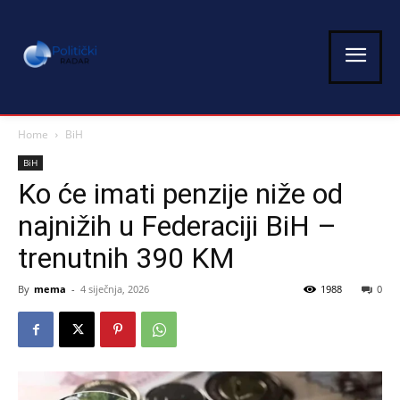
Home
BiH
BiH
Ko će imati penzije niže od
najnižih u Federaciji BiH –
trenutnih 390 KM
By
mema
-
4 siječnja, 2026
1988
0