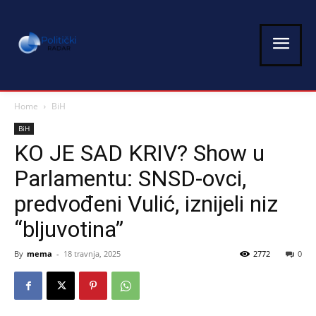
Home
BiH
BiH
KO JE SAD KRIV? Show u
Parlamentu: SNSD-ovci,
predvođeni Vulić, iznijeli niz
“bljuvotina”
By
mema
-
18 travnja, 2025
2772
0