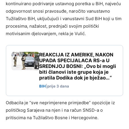
kontinuirano podrivanje ustavnog poretka u BiH, najveću
odgovornost snosi pravosuđe, naročito vanustavno
Tužilaštvo BiH, uključujući i vanustavni Sud BiH koji u tim
procesima, nažalost, prednjači svojim politički
motivisanim djelovanjem, rekla je Vulić.
REAKCIJA IZ AMERIKE, NAKON
UPADA SPECIJALACA RS-a U
SREDNJOJ BOSNI: „Ovo bi mogli
biti članovi iste grupe koja je
pratila Dodika dok je bježao…“
BIH
|
prije 3 dana
Odbacila je “sve neprimjerene primjedbe” opozicije iz
političkog Sarajeva na njen i na račun SNSD-a o
pritiscima na Tužilaštvo Bosne i Hercegovine.