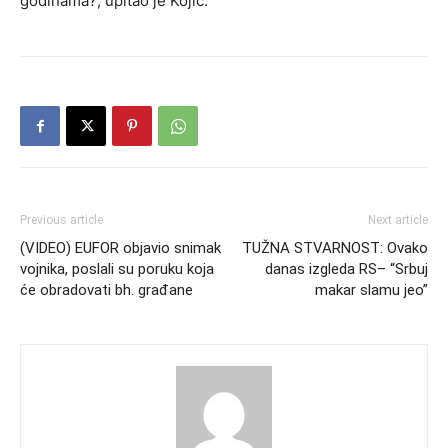
godinama?, upitao je Kojić.
Previous article
Next article
(VIDEO) EUFOR objavio snimak
TUŽNA STVARNOST: Ovako
vojnika, poslali su poruku koja
danas izgleda RS– “Srbuj
će obradovati bh. građane
makar slamu jeo”