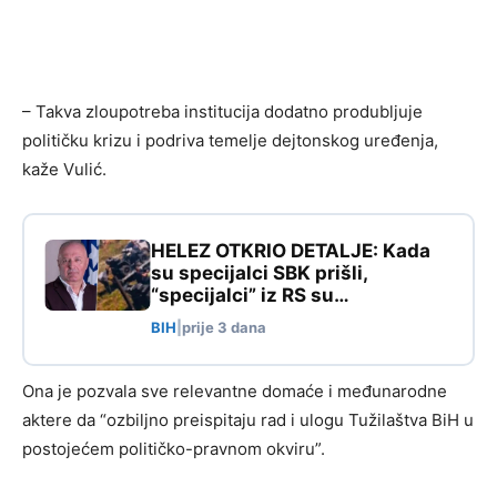
– Takva zloupotreba institucija dodatno produbljuje
političku krizu i podriva temelje dejtonskog uređenja,
kaže Vulić.
HELEZ OTKRIO DETALJE: Kada
su specijalci SBK prišli,
“specijalci” iz RS su…
BIH
|
prije 3 dana
Ona je pozvala sve relevantne domaće i međunarodne
aktere da “ozbiljno preispitaju rad i ulogu Tužilaštva BiH u
postojećem političko-pravnom okviru”.