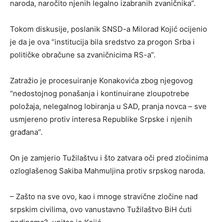
naroda, naročito njenih legalno izabranih zvaničnika”.
Tokom diskusije, poslanik SNSD-a Milorad Kojić ocijenio
je da je ova “institucija bila sredstvo za progon Srba i
političke obračune sa zvaničnicima RS-a”.
Zatražio je procesuiranje Konakovića zbog njegovog
“nedostojnog ponašanja i kontinuirane zloupotrebe
položaja, nelegalnog lobiranja u SAD, pranja novca – sve
usmjereno protiv interesa Republike Srpske i njenih
građana”.
On je zamjerio Tužilaštvu i što zatvara oči pred zločinima
ozloglašenog Sakiba Mahmuljina protiv srpskog naroda.
– Zašto na sve ovo, kao i mnoge stravične zločine nad
srpskim civilima, ovo vanustavno Tužilaštvo BiH ćuti