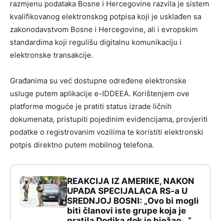
razmjenu podataka Bosne i Hercegovine razvila je sistem
kvalifikovanog elektronskog potpisa koji je usklađen sa
zakonodavstvom Bosne i Hercegovine, ali i evropskim
standardima koji regulišu digitalnu komunikaciju i
elektronske transakcije.
Građanima su već dostupne određene elektronske
usluge putem aplikacije e-IDDEEA. Korištenjem ove
platforme moguće je pratiti status izrade ličnih
dokumenata, pristupiti pojedinim evidencijama, provjeriti
podatke o registrovanim vozilima te koristiti elektronski
potpis direktno putem mobilnog telefona.
REAKCIJA IZ AMERIKE, NAKON
UPADA SPECIJALACA RS-a U
SREDNJOJ BOSNI: „Ovo bi mogli
biti članovi iste grupe koja je
pratila Dodika dok je bježao…“