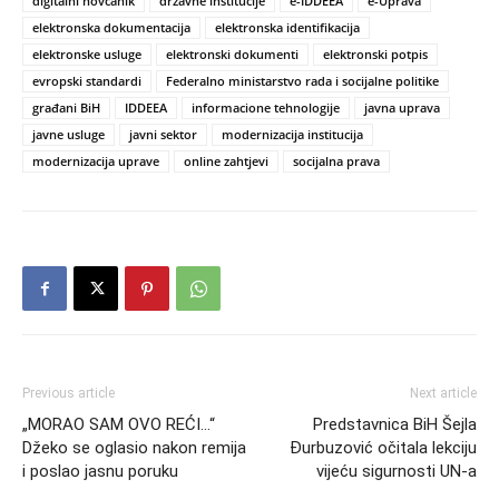
digitalni novčanik
državne institucije
e-IDDEEA
e-Uprava
elektronska dokumentacija
elektronska identifikacija
elektronske usluge
elektronski dokumenti
elektronski potpis
evropski standardi
Federalno ministarstvo rada i socijalne politike
građani BiH
IDDEEA
informacione tehnologije
javna uprava
javne usluge
javni sektor
modernizacija institucija
modernizacija uprave
online zahtjevi
socijalna prava
Previous article
Next article
„MORAO SAM OVO REĆI…“
Predstavnica BiH Šejla
Džeko se oglasio nakon remija
Đurbuzović očitala lekciju
i poslao jasnu poruku
vijeću sigurnosti UN-a