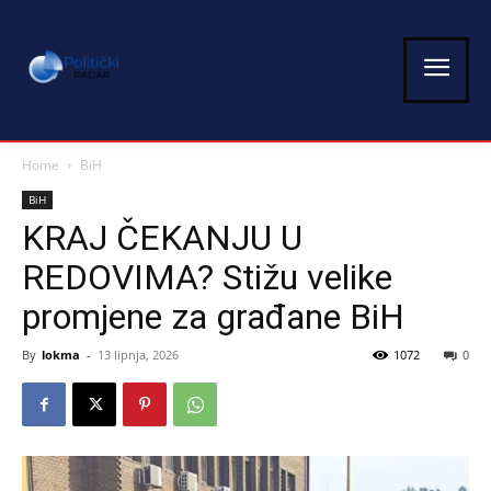
Home
BiH
BiH
KRAJ ČEKANJU U
REDOVIMA? Stižu velike
promjene za građane BiH
By
lokma
-
13 lipnja, 2026
1072
0