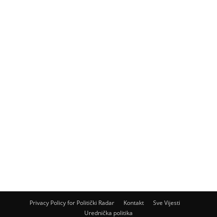
Privacy Policy for Politički Radar
Kontakt
Sve Vijesti
Urednička politika