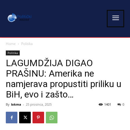
Home
Politika
Politika
LAGUMDŽIJA DIGAO
PRAŠINU: Amerika ne
namjerava propustiti priliku u
BiH, evo i zašto…
By
lokma
-
25 prosinca, 2025
1401
0