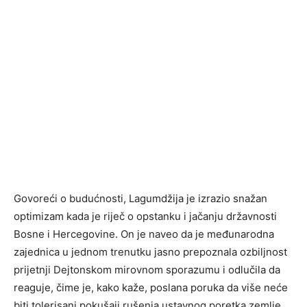
Govoreći o budućnosti, Lagumdžija je izrazio snažan
optimizam kada je riječ o opstanku i jačanju državnosti
Bosne i Hercegovine. On je naveo da je međunarodna
zajednica u jednom trenutku jasno prepoznala ozbiljnost
prijetnji Dejtonskom mirovnom sporazumu i odlučila da
reaguje, čime je, kako kaže, poslana poruka da više neće
biti tolerisani pokušaji rušenja ustavnog poretka zemlje.