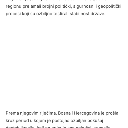
regionu prelamali brojni politički, sigurnosni i geopolitički
procesi koji su ozbiljno testirali stabilnost države.
Prema njegovim riječima, Bosna i Hercegovina je prošla
kroz period u kojem je postojao ozbiljan pokušaj
destabilizacije, koji on opisuje kao pokušaj „recesije