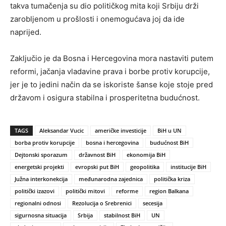
takva tumačenja su dio političkog mita koji Srbiju drži
zarobljenom u prošlosti i onemogućava joj da ide
naprijed.
Zaključio je da Bosna i Hercegovina mora nastaviti putem
reformi, jačanja vladavine prava i borbe protiv korupcije,
jer je to jedini način da se iskoriste šanse koje stoje pred
državom i osigura stabilna i prosperitetna budućnost.
TAGS
Aleksandar Vucic
američke investicije
BiH u UN
borba protiv korupcije
bosna i hercegovina
budućnost BiH
Dejtonski sporazum
državnost BiH
ekonomija BiH
energetski projekti
evropski put BiH
geopolitika
institucije BiH
Južna interkonekcija
međunarodna zajednica
politička kriza
politički izazovi
politički mitovi
reforme
region Balkana
regionalni odnosi
Rezolucija o Srebrenici
secesija
sigurnosna situacija
Srbija
stabilnost BiH
UN