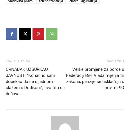
vladavina prava
zelena tranzicija
Zlatko Lagumdžija
Previous article
Next article
CRNADAK UZBURKAO
Velike promjene za borce u
JAVNOST: “Konačno sam
Federaciji BiH: Vlada mijenja tri
dočekao da se u jednom
zakona, penzije se usklađuju s
slažem s Dodikom”, evo šta se
novim PIO
dešava