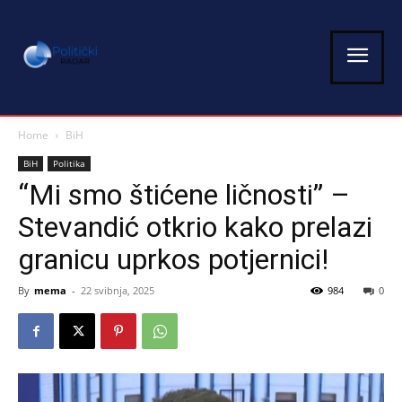
Home
BiH
BiH
Politika
“Mi smo štićene ličnosti” –
Stevandić otkrio kako prelazi
granicu uprkos potjernici!
By
mema
-
22 svibnja, 2025
984
0