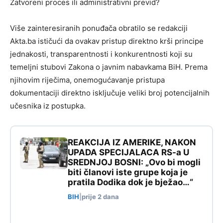
Zatvoreni proces ili administrativni previd?
Više zainteresiranih ponuđača obratilo se redakciji
Akta.ba ističući da ovakav pristup direktno krši principe
jednakosti, transparentnosti i konkurentnosti koji su
temeljni stubovi Zakona o javnim nabavkama BiH. Prema
njihovim riječima, onemogućavanje pristupa
dokumentaciji direktno isključuje veliki broj potencijalnih
učesnika iz postupka.
REAKCIJA IZ AMERIKE, NAKON
UPADA SPECIJALACA RS-a U
SREDNJOJ BOSNI: „Ovo bi mogli
biti članovi iste grupe koja je
pratila Dodika dok je bježao…“
BIH
|
prije 2 dana