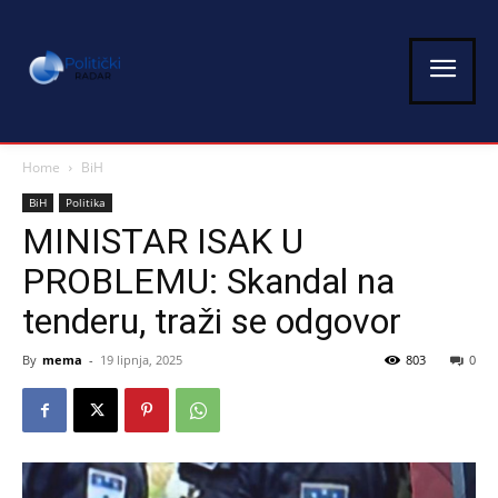
Home
BiH
BiH
Politika
MINISTAR ISAK U
PROBLEMU: Skandal na
tenderu, traži se odgovor
By
mema
-
19 lipnja, 2025
803
0