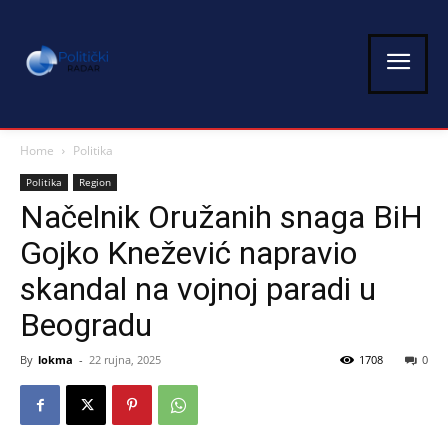
Home
Politika
Politika
Region
Načelnik Oružanih snaga BiH
Gojko Knežević napravio
skandal na vojnoj paradi u
Beogradu
By
lokma
-
22 rujna, 2025
1708
0