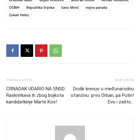
OSBIH
Republika Srpska
Savo Minić
vojna parada
Zukan Helez
Previous article
Next article
CRNADAK UDARIO NA SNSD:
Dodik krenuo u međunarodnu
Raskrinkava ih zbog bojkota
ofanzivu: prvo Orban, pa Putin!
kandidatkinje Marte Kos!
Evo i zašto…