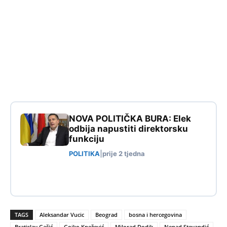
NOVA POLITIČKA BURA: Elek
odbija napustiti direktorsku
funkciju
POLITIKA
|
prije 2 tjedna
TAGS
Aleksandar Vucic
Beograd
bosna i hercegovina
Bratislav Gašić
Gojko Knežević
Milorad Dodik
Nenad Stevandić