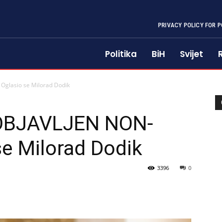
PRIVACY POLICY FOR P
Politika
BiH
Svijet
glasio se Milorad Dodik
OBJAVLJEN NON-
e Milorad Dodik
3396
0