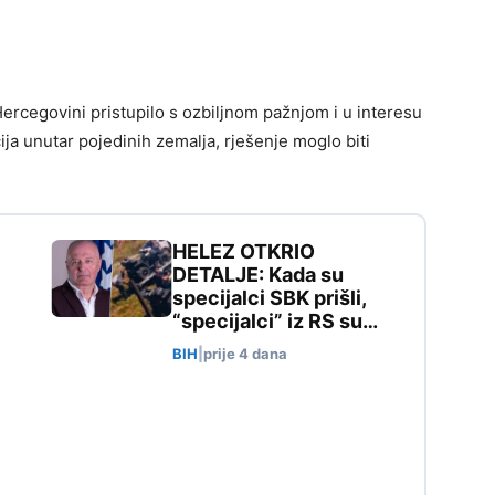
 Hercegovini pristupilo s ozbiljnom pažnjom i u interesu
ija unutar pojedinih zemalja, rješenje moglo biti
HELEZ OTKRIO
DETALJE: Kada su
specijalci SBK prišli,
“specijalci” iz RS su…
BIH
|
prije 4 dana