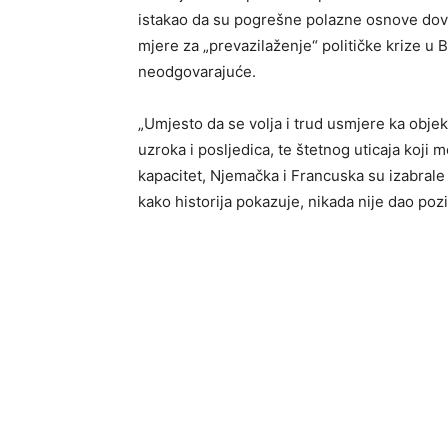
istakao da su pogrešne polazne osnove dove
mjere za „prevazilaženje“ političke krize u 
neodgovarajuće.
„Umjesto da se volja i trud usmjere ka objek
uzroka i posljedica, te štetnog uticaja koji
kapacitet, Njemačka i Francuska su izabrale p
kako historija pokazuje, nikada nije dao poz