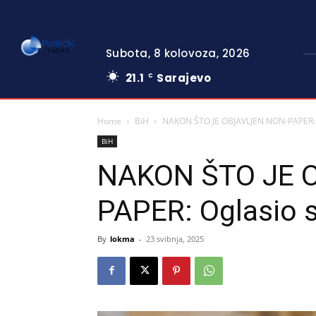
Subota, 8 kolovoza, 2026
21.1
Sarajevo
C
Home
BiH
NAKON ŠTO JE OBJAVLJEN NON-PAPER: O
BiH
NAKON ŠTO JE 
PAPER: Oglasio s
By
lokma
-
23 svibnja, 2025