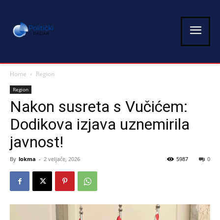
Home
Region
Region
Nakon susreta s Vučićem:
Dodikova izjava uznemirila
javnost!
By
lokma
-
2 veljače, 2026
5987
0