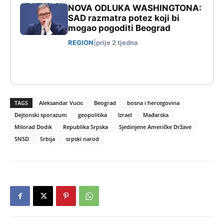
NOVA ODLUKA WASHINGTONA:
SAD razmatra potez koji bi
mogao pogoditi Beograd
REGION
|
prije 2 tjedna
TAGS
Aleksandar Vucic
Beograd
bosna i hercegovina
Dejtonski sporazum
geopolitika
Izrael
Mađarska
Milorad Dodik
Republika Srpska
Sjedinjene Američke Države
SNSD
Srbija
srpski narod