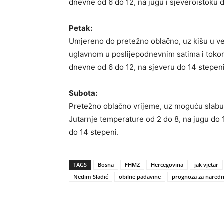
dnevne od 6 do 12, na jugu i sjeveroistoku 
Petak:
Umjereno do pretežno oblačno, uz kišu u ve
uglavnom u poslijepodnevnim satima i tokom 
dnevne od 6 do 12, na sjeveru do 14 stepeni
Subota:
Pretežno oblačno vrijeme, uz moguću slabu k
Jutarnje temperature od 2 do 8, na jugu do 
do 14 stepeni.
TAGS
Bosna
FHMZ
Hercegovina
jak vjetar
Nedim Sladić
obilne padavine
prognoza za nared