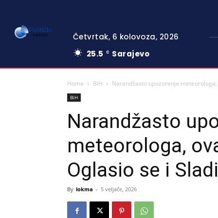
Četvrtak, 6 kolovoza, 2026
25.5
Sarajevo
C
Home
BiH
Narandžasto upozorenje meteorologa, ov
BiH
Narandžasto upo
meteorologa, ova
Oglasio se i Slad
By
lokma
-
5 veljače, 2026