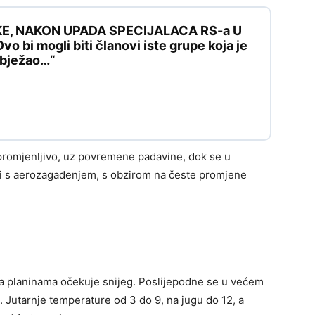
KE, NAKON UPADA SPECIJALACA RS-a U
 bi mogli biti članovi iste grupe koja je
e bježao…“
 promjenljivo, uz povremene padavine, dok se u
i s aerozagađenjem, s obzirom na česte promjene
a planinama očekuje snijeg. Poslijepodne se u većem
 Jutarnje temperature od 3 do 9, na jugu do 12, a