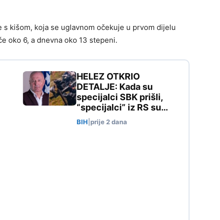
e s kišom, koja se uglavnom očekuje u prvom dijelu
će oko 6, a dnevna oko 13 stepeni.
HELEZ OTKRIO
DETALJE: Kada su
specijalci SBK prišli,
“specijalci” iz RS su…
BIH
|
prije 2 dana