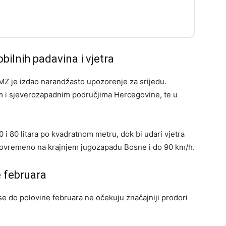
ilnih padavina i vjetra
Z je izdao narandžasto upozorenje za srijedu.
m i sjeverozapadnim područjima Hercegovine, te u
i 80 litara po kvadratnom metru, dok bi udari vjetra
 povremeno na krajnjem jugozapadu Bosne i do 90 km/h.
e februara
e do polovine februara ne očekuju značajniji prodori