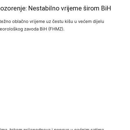
upozorenje: Nestabilno vrijeme širom BiH
težno oblačno vrijeme uz čestu kišu u većem dijelu
teorološkog zavoda BiH (FHMZ).
satima, tokom prijepodneva i ponovo u noćnim satima,