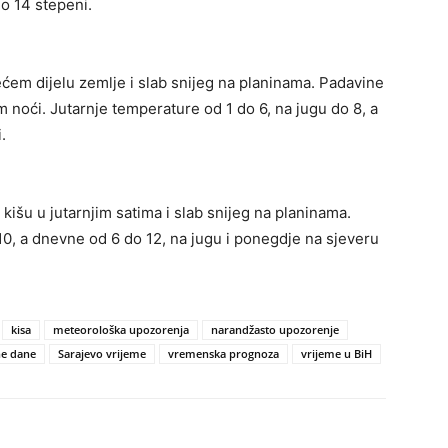
do 14 stepeni.
ćem dijelu zemlje i slab snijeg na planinama. Padavine
noći. Jutarnje temperature od 1 do 6, na jugu do 8, a
.
išu u jutarnjim satima i slab snijeg na planinama.
10, a dnevne od 6 do 12, na jugu i ponegdje na sjeveru
kisa
meteorološka upozorenja
narandžasto upozorenje
ne dane
Sarajevo vrijeme
vremenska prognoza
vrijeme u BiH