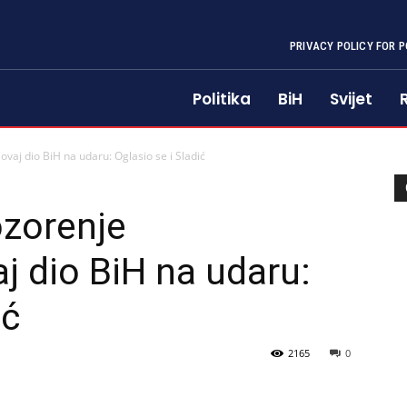
PRIVACY POLICY FOR P
Politika
BiH
Svijet
aj dio BiH na udaru: Oglasio se i Sladić
zorenje
j dio BiH na udaru:
ić
2165
0