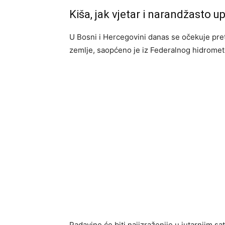
Kiša, jak vjetar i narandžasto 
U Bosni i Hercegovini danas se očekuje pre
zemlje, saopćeno je iz Federalnog hidrome
Padavine će biti najizraženije u jutarnjim 