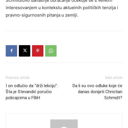
Schmidtovo današnje obraćanje očekuje se s velikim
interesovanjem u kontekstu aktuelnih političkih tenzija i
pravno-sigurnosnih pitanja u zemlji.
Previous article
Next article
I on odlučio da “drži lekciju”:
Da li su ovo odluke koje će
Šta je Stevandić poručio
danas donijeti Christian
policajcima u FBiH
Schmidt?