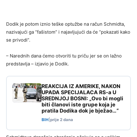
Dodik je potom iznio teške optužbe na račun Schmidta,
nazivajući ga “fašistom” i najavljujući da će “pokazati kako
se privodi”.
– Narednih dana ćemo otvoriti tu priču jer se on lažno
predstavlja – izjavio je Dodik.
REAKCIJA IZ AMERIKE, NAKON
UPADA SPECIJALACA RS-a U
SREDNJOJ BOSNI: „Ovo bi mogli
biti članovi iste grupe koja je
pratila Dodika dok je bježao…“
BIH
|
prije 2 dana