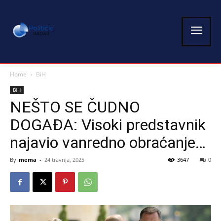
Home
BiH
BiH
NEŠTO SE ČUDNO
DOGAĐA: Visoki predstavnik
najavio vanredno obraćanje…
By
mema
-
24 travnja, 2025
3647
0