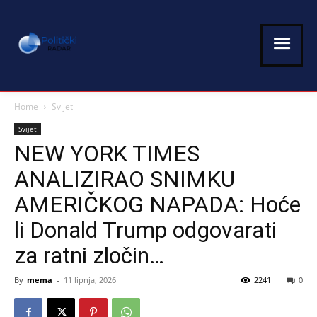
Home
Svijet
Svijet
NEW YORK TIMES
ANALIZIRAO SNIMKU
AMERIČKOG NAPADA: Hoće
li Donald Trump odgovarati
za ratni zločin…
By
mema
-
11 lipnja, 2026
2241
0