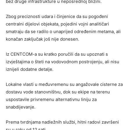
bez druge infrastrukture u neposrednoj blizini.
Zbog preciznosti udara i činjenice da su pogođeni
centralni dijelovi objekata, pojedini vojni analitičari
smatraju da se radilo o unaprijed određenim metama, ali
konačan zaključak još nije donesen.
Iz CENTCOM-a su kratko poručili da su upoznati s
izvještajima o šteti na vodovodnom postrojenju, ali nisu
iznijeli dodatne detalje.
Lokalne vlasti u međuvremenu su angažovale cisterne za
dostavu vode stanovništvu, dok su ekipe na terenu
uspostavile privremenu alternativnu liniju za
snabdijevanje.
Prema tvrdnjama nadležnih službi, hitni radovi završeni
su u roku od 12 sati.