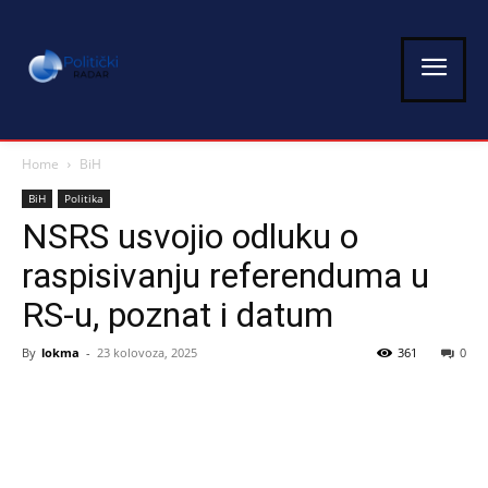
Home
BiH
BiH
Politika
NSRS usvojio odluku o
raspisivanju referenduma u
RS-u, poznat i datum
By
lokma
-
23 kolovoza, 2025
361
0