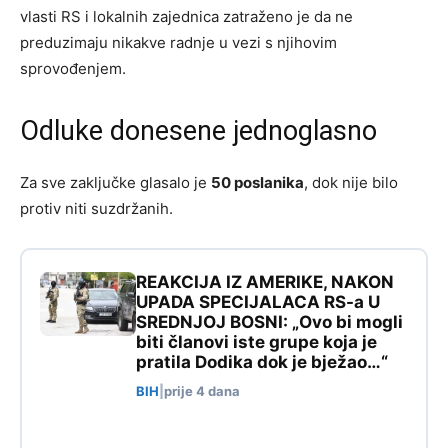
vlasti RS i lokalnih zajednica zatraženo je da ne
preduzimaju nikakve radnje u vezi s njihovim
sprovođenjem.
Odluke donesene jednoglasno
Za sve zaključke glasalo je
50 poslanika
, dok nije bilo
protiv niti suzdržanih.
REAKCIJA IZ AMERIKE, NAKON
UPADA SPECIJALACA RS-a U
SREDNJOJ BOSNI: „Ovo bi mogli
biti članovi iste grupe koja je
pratila Dodika dok je bježao…“
BIH
|
prije 4 dana