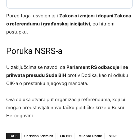
Pored toga, usvojen je i
Zakon o izmjeni i dopuni Zakona
o referendumu i građanskoj inicijativi
, po hitnom
postupku.
Poruka NSRS-a
U zaključcima se navodi da
Parlament RS odbacuje i ne
prihvata presudu Suda BiH
protiv Dodika, kao ni odluku
CIK-a o prestanku njegovog mandata.
Ova odluka otvara put organizaciji referenduma, koji bi
mogao predstavljati novu tačku političke krize u Bosni i
Hercegovini.
TAGS
Christian Schmidt
CIK BiH
Milorad Dodik
NSRS