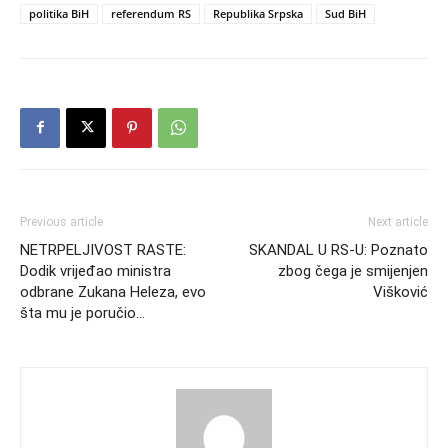
politika BiH
referendum RS
Republika Srpska
Sud BiH
Previous article
Next article
NETRPELJIVOST RASTE:
SKANDAL U RS-U: Poznato
Dodik vrijeđao ministra
zbog čega je smijenjen
odbrane Zukana Heleza, evo
Višković
šta mu je poručio…