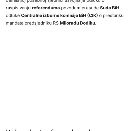
današnjoj posebnoj sjednici usvojila je odluku o
raspisivanju
referenduma
povodom presude
Suda BiH
i
odluke
Centralne izborne komisije BiH (CIK)
o prestanku
mandata predsjedniku RS
Miloradu Dodiku
.