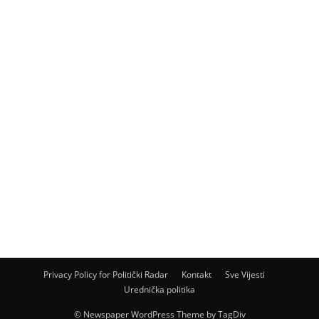
Privacy Policy for Politički Radar
Kontakt
Sve Vijesti
Urednička politika
© Newspaper WordPress Theme by TagDiv