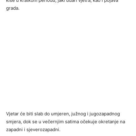
kiše u kratkom periodu, jaki udari vjetra, kao i pojava
grada.
Vjetar će biti slab do umjeren, južnog i jugozapadnog
smjera, dok se u večernjim satima očekuje okretanje na
zapadni i sjeverozapadni.