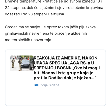
Dnevne temperature kretat će se uglavnom između 18 i
24 stepena, dok će u južnim i sjeveroistočnim krajevima
dosezati i do 28 stepeni Celzijusa.
Građanima se savjetuje oprez tokom jačih pljuskova i
grmljavinskih nevremena te praćenje aktuelnih
meteoroloških upozorenja.
REAKCIJA IZ AMERIKE, NAKON
UPADA SPECIJALACA RS-a U
SREDNJOJ BOSNI: „Ovo bi mogli
biti članovi iste grupe koja je
pratila Dodika dok je bježao…“
BIH
|
prije 6 dana