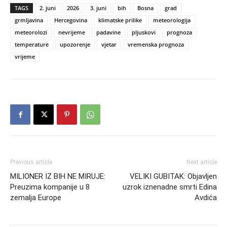
TAGS
2. juni
2026
3. juni
bih
Bosna
grad
grmljavina
Hercegovina
klimatske prilike
meteorologija
meteorolozi
nevrijeme
padavine
pljuskovi
prognoza
temperature
upozorenje
vjetar
vremenska prognoza
vrijeme
Previous article
Next article
MILIONER IZ BIH NE MIRUJE:
VELIKI GUBITAK: Objavljen
Preuzima kompanije u 8
uzrok iznenadne smrti Edina
zemalja Europe
Avdića