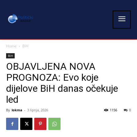
Home
BiH
BiH
OBJAVLJENA NOVA
PROGNOZA: Evo koje
dijelove BiH danas očekuje
led
By
lokma
-
3 lipnja, 2026
1156
0