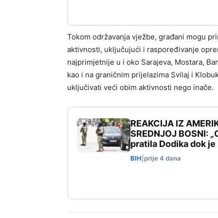
Tokom održavanja vježbe, građani mogu prim
aktivnosti, uključujući i raspoređivanje opre
najprimjetnije u i oko Sarajeva, Mostara, Ban
kao i na graničnim prijelazima Svilaj i Klobu
uključivati veći obim aktivnosti nego inače.
REAKCIJA IZ AMERI
SREDNJOJ BOSNI: „Ovo
pratila Dodika dok j
BIH
|
prije 4 dana