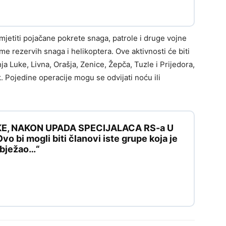
jetiti pojačane pokrete snaga, patrole i druge vojne
me rezervih snaga i helikoptera. Ove aktivnosti će biti
ja Luke, Livna, Orašja, Zenice, Žepča, Tuzle i Prijedora,
k. Pojedine operacije mogu se odvijati noću ili
KE, NAKON UPADA SPECIJALACA RS-a U
 bi mogli biti članovi iste grupe koja je
e bježao…“