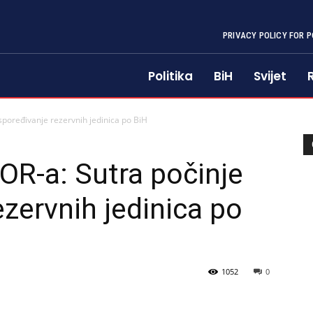
PRIVACY POLICY FOR P
Politika
BiH
Svijet
aspoređivanje rezervnih jedinica po BiH
FOR-a: Sutra počinje
ezervnih jedinica po
1052
0