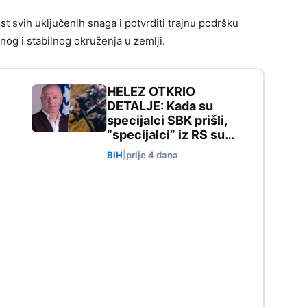
st svih uključenih snaga i potvrditi trajnu podršku
og i stabilnog okruženja u zemlji.
HELEZ OTKRIO
DETALJE: Kada su
specijalci SBK prišli,
“specijalci” iz RS su…
BIH
|
prije 4 dana