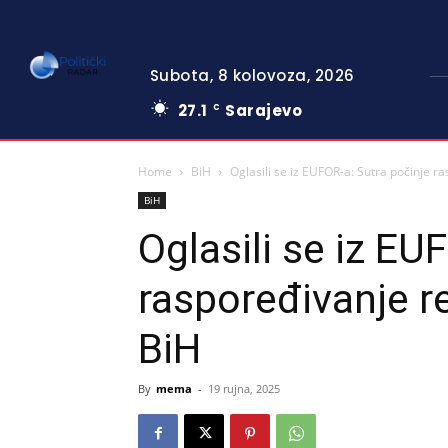
Subota, 8 kolovoza, 2026
27.1
Sarajevo
C
Home
BiH
Oglasili se iz EUFOR-a: Sutra počinje r
BiH
Oglasili se iz EU
raspoređivanje r
BiH
By
mema
-
19 rujna, 2025