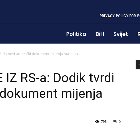
PRIVACY POLICY FOR P
Politika
BiH
Svijet
 da novi američki dokument mijenja sudbinu...
Z RS-a: Dodik tvrdi
 dokument mijenja
795
0