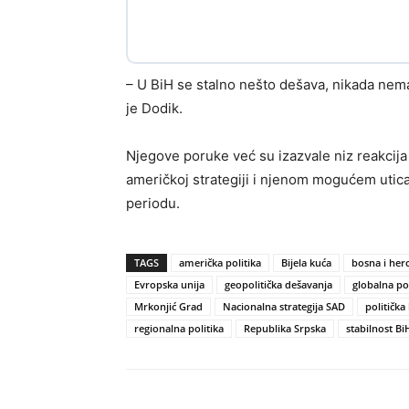
– U BiH se stalno nešto dešava, nikada nema s
je Dodik.
Njegove poruke već su izazvale niz reakcija 
američkoj strategiji i njenom mogućem utica
periodu.
TAGS
američka politika
Bijela kuća
bosna i her
Evropska unija
geopolitička dešavanja
globalna pol
Mrkonjić Grad
Nacionalna strategija SAD
politička 
regionalna politika
Republika Srpska
stabilnost Bi