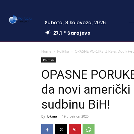
Subota, 8 kolovoza, 2026
27.1
Sarajevo
C
Home
Politika
OPASNE PORUKE IZ RS-a: Dodik tvrdi
Politika
OPASNE PORUKE I
da novi američki
sudbinu BiH!
By
lokma
-
19 prosinca, 2025