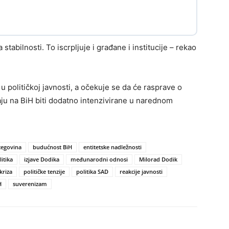
tabilnosti. To iscrpljuje i građane i institucije – rekao
u političkoj javnosti, a očekuje se da će rasprave o
ju na BiH biti dodatno intenzivirane u narednom
cegovina
budućnost BiH
entitetske nadležnosti
itika
izjave Dodika
međunarodni odnosi
Milorad Dodik
kriza
političke tenzije
politika SAD
reakcije javnosti
H
suverenizam