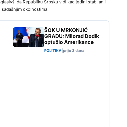
asivši da Republiku Srpsku vidi kao jedini stabilan i
 u sadašnjim okolnostima.
ŠOK U MRKONJIĆ
GRADU: Milorad Dodik
optužio Amerikance
POLITIKA
|
prije 3 dana