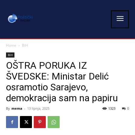
Home
BiH
BiH
OŠTRA PORUKA IZ
ŠVEDSKE: Ministar Delić
osramotio Sarajevo,
demokracija sam na papiru
By
mema
-
13 lipnja, 2025
1323
0