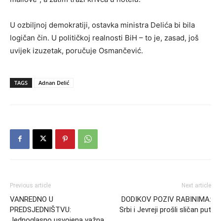
U ozbiljnoj demokratiji, ostavka ministra Delića bi bila
logičan čin. U političkoj realnosti BiH – to je, zasad, još
uvijek izuzetak, poručuje Osmančević.
TAGS
Adnan Delić
Previous article
Next article
VANREDNO U
DODIKOV POZIV RABINIMA:
PREDSJEDNIŠTVU:
Srbi i Jevreji prošli sličan put
Jednoglasno usvojena važna