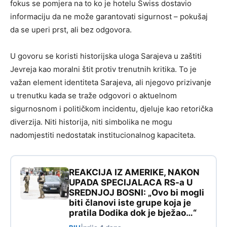
fokus se pomjera na to ko je hotelu Swiss dostavio
informaciju da ne može garantovati sigurnost – pokušaj
da se uperi prst, ali bez odgovora.
U govoru se koristi historijska uloga Sarajeva u zaštiti
Jevreja kao moralni štit protiv trenutnih kritika. To je
važan element identiteta Sarajeva, ali njegovo prizivanje
u trenutku kada se traže odgovori o aktuelnom
sigurnosnom i političkom incidentu, djeluje kao retorička
diverzija. Niti historija, niti simbolika ne mogu
nadomjestiti nedostatak institucionalnog kapaciteta.
REAKCIJA IZ AMERIKE, NAKON
UPADA SPECIJALACA RS-a U
SREDNJOJ BOSNI: „Ovo bi mogli
biti članovi iste grupe koja je
pratila Dodika dok je bježao…“