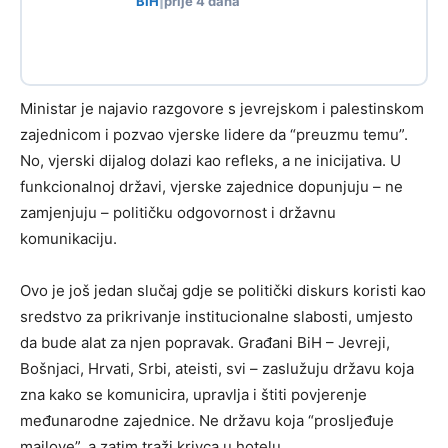
BIH
|
prije 4 dana
Ministar je najavio razgovore s jevrejskom i palestinskom
zajednicom i pozvao vjerske lidere da “preuzmu temu”.
No, vjerski dijalog dolazi kao refleks, a ne inicijativa. U
funkcionalnoj državi, vjerske zajednice dopunjuju – ne
zamjenjuju – političku odgovornost i državnu
komunikaciju.
Ovo je još jedan slučaj gdje se politički diskurs koristi kao
sredstvo za prikrivanje institucionalne slabosti, umjesto
da bude alat za njen popravak. Građani BiH – Jevreji,
Bošnjaci, Hrvati, Srbi, ateisti, svi – zaslužuju državu koja
zna kako se komunicira, upravlja i štiti povjerenje
međunarodne zajednice. Ne državu koja “prosljeđuje
mailove”, a zatim traži krivca u hotelu.