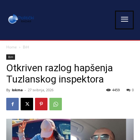
Home
BiH
BiH
Otkriven razlog hapšenja
Tuzlanskog inspektora
By
lokma
-
27 svibnja, 2026
4459
0