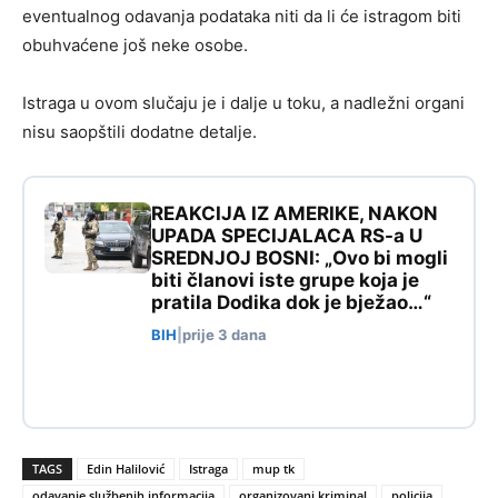
eventualnog odavanja podataka niti da li će istragom biti
obuhvaćene još neke osobe.
Istraga u ovom slučaju je i dalje u toku, a nadležni organi
nisu saopštili dodatne detalje.
REAKCIJA IZ AMERIKE, NAKON
UPADA SPECIJALACA RS-a U
SREDNJOJ BOSNI: „Ovo bi mogli
biti članovi iste grupe koja je
pratila Dodika dok je bježao…“
BIH
|
prije 3 dana
TAGS
Edin Halilović
Istraga
mup tk
odavanje službenih informacija
organizovani kriminal
policija