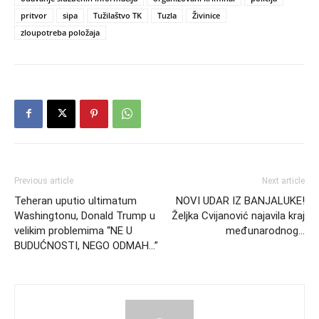
pritvor
sipa
Tužilaštvo TK
Tuzla
Živinice
zloupotreba položaja
Previous article
Next article
Teheran uputio ultimatum
NOVI UDAR IZ BANJALUKE!
Washingtonu, Donald Trump u
Željka Cvijanović najavila kraj
velikim problemima “NE U
međunarodnog…
BUDUĆNOSTI, NEGO ODMAH…”