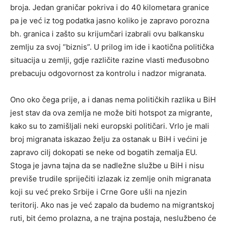
broja. Jedan graničar pokriva i do 40 kilometara granice
pa je već iz tog podatka jasno koliko je zapravo porozna
bh. granica i zašto su krijumčari izabrali ovu balkansku
zemlju za svoj “biznis”. U prilog im ide i kaotična politička
situacija u zemlji, gdje različite razine vlasti međusobno
prebacuju odgovornost za kontrolu i nadzor migranata.
Ono oko čega prije, a i danas nema političkih razlika u BiH
jest stav da ova zemlja ne može biti hotspot za migrante,
kako su to zamišljali neki europski političari. Vrlo je mali
broj migranata iskazao želju za ostanak u BiH i većini je
zapravo cilj dokopati se neke od bogatih zemalja EU.
Stoga je javna tajna da se nadležne službe u BiH i nisu
previše trudile spriječiti izlazak iz zemlje onih migranata
koji su već preko Srbije i Crne Gore ušli na njezin
teritorij. Ako nas je već zapalo da budemo na migrantskoj
ruti, bit ćemo prolazna, a ne trajna postaja, neslužbeno će