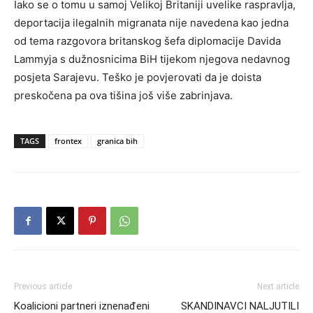
Iako se o tomu u samoj Velikoj Britaniji uvelike raspravlja,
deportacija ilegalnih migranata nije navedena kao jedna
od tema razgovora britanskog šefa diplomacije Davida
Lammyja s dužnosnicima BiH tijekom njegova nedavnog
posjeta Sarajevu. Teško je povjerovati da je doista
preskočena pa ova tišina još više zabrinjava.
TAGS
frontex
granica bih
Previous article
Next article
Koalicioni partneri iznenađeni
SKANDINAVCI NALJUTILI