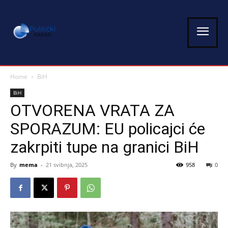
Home
BiH
BiH
OTVORENA VRATA ZA
SPORAZUM: EU policajci će
zakrpiti tupe na granici BiH
By
mema
-
21 svibnja, 2025
958
0