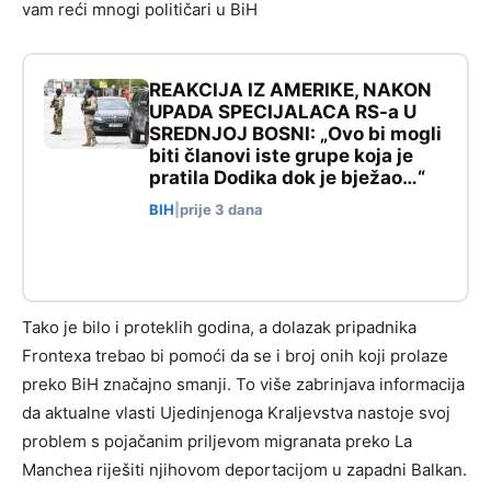
vam reći mnogi političari u BiH
REAKCIJA IZ AMERIKE, NAKON
UPADA SPECIJALACA RS-a U
SREDNJOJ BOSNI: „Ovo bi mogli
biti članovi iste grupe koja je
pratila Dodika dok je bježao…“
BIH
|
prije 3 dana
Tako je bilo i proteklih godina, a dolazak pripadnika
Frontexa trebao bi pomoći da se i broj onih koji prolaze
preko BiH značajno smanji. To više zabrinjava informacija
da aktualne vlasti Ujedinjenoga Kraljevstva nastoje svoj
problem s pojačanim priljevom migranata preko La
Manchea riješiti njihovom deportacijom u zapadni Balkan.