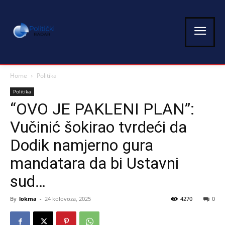
Home
Politika
Politika
“OVO JE PAKLENI PLAN”:
Vučinić šokirao tvrdeći da
Dodik namjerno gura
mandatara da bi Ustavni
sud…
By
lokma
-
24 kolovoza, 2025
4270
0