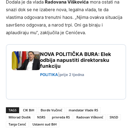
Dodala je da vlada
Radovana Viškovića
mora ostati na
snazi dok se ne izabere nova, legalna vlada, te da
vlastima odgovara trenutni haos. „Njima ovakva situacija
savršeno odgovara, a narod trpi. Oni ga biraju i
aplaudiraju mu“, zaključila je Cenićeva.
NOVA POLITIČKA BURA: Elek
odbija napustiti direktorsku
funkciju
POLITIKA
|
prije 2 tjedna
TAGS
CIK BiH
Đorđe Vučinić
mandatar Vlade RS
Milorad Dodik
NSRS
privreda RS
Radovan Višković
SNSD
Tanja Cenić
Ustavni sud BiH