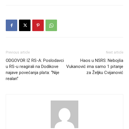
Previous article
Next article
ODGOVOR IZ RS-A: Poslodavci
Haos u NSRS: Nebojša
u RS-u reagirali na Dodikove
Vukanović ima samo 1 pitanje
najave povećanja plata: “Nije
za Željku Cvijanović
realan”