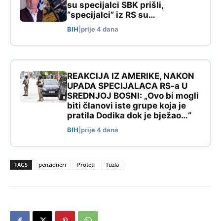
su specijalci SBK prišli,
“specijalci” iz RS su…
BIH
|
prije 4 dana
REAKCIJA IZ AMERIKE, NAKON
UPADA SPECIJALACA RS-a U
SREDNJOJ BOSNI: „Ovo bi mogli
biti članovi iste grupe koja je
pratila Dodika dok je bježao…“
BIH
|
prije 4 dana
TAGS
penzioneri
Proteti
Tuzla