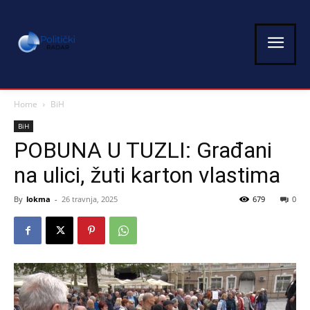
Home
BiH
BiH
POBUNA U TUZLI: Građani
na ulici, žuti karton vlastima
By
lokma
-
26 travnja, 2025
679
0