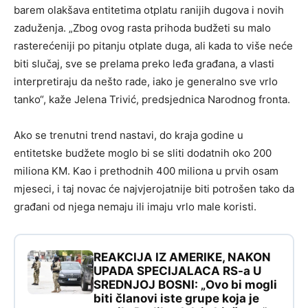
barem olakšava entitetima otplatu ranijih dugova i novih
zaduženja. „Zbog ovog rasta prihoda budžeti su malo
rasterećeniji po pitanju otplate duga, ali kada to više neće
biti slučaj, sve se prelama preko leđa građana, a vlasti
interpretiraju da nešto rade, iako je generalno sve vrlo
tanko“, kaže Jelena Trivić, predsjednica Narodnog fronta.
Ako se trenutni trend nastavi, do kraja godine u
entitetske budžete moglo bi se sliti dodatnih oko 200
miliona KM. Kao i prethodnih 400 miliona u prvih osam
mjeseci, i taj novac će najvjerojatnije biti potrošen tako da
građani od njega nemaju ili imaju vrlo male koristi.
REAKCIJA IZ AMERIKE, NAKON
UPADA SPECIJALACA RS-a U
SREDNJOJ BOSNI: „Ovo bi mogli
biti članovi iste grupe koja je