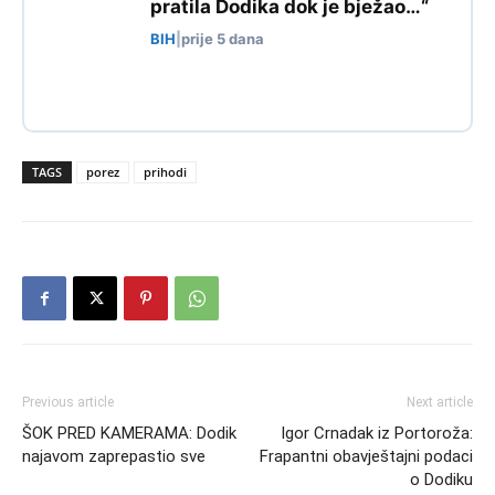
pratila Dodika dok je bježao…“
BIH
|
prije 5 dana
TAGS
porez
prihodi
Previous article
Next article
ŠOK PRED KAMERAMA: Dodik
Igor Crnadak iz Portoroža:
najavom zaprepastio sve
Frapantni obavještajni podaci
o Dodiku