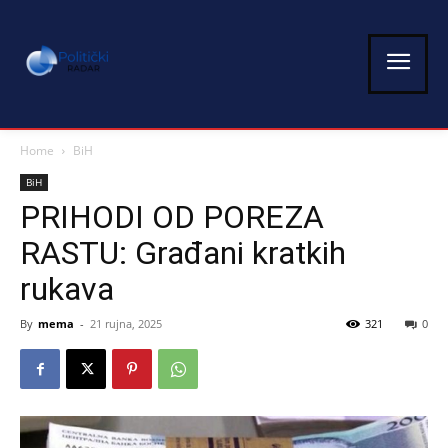
Home
BiH
BiH
PRIHODI OD POREZA
RASTU: Građani kratkih
rukava
By
mema
-
21 rujna, 2025
321
0