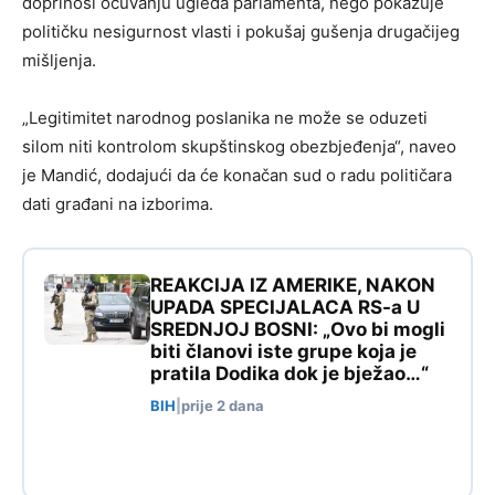
doprinosi očuvanju ugleda parlamenta, nego pokazuje
političku nesigurnost vlasti i pokušaj gušenja drugačijeg
mišljenja.
„Legitimitet narodnog poslanika ne može se oduzeti
silom niti kontrolom skupštinskog obezbjeđenja“, naveo
je Mandić, dodajući da će konačan sud o radu političara
dati građani na izborima.
REAKCIJA IZ AMERIKE, NAKON
UPADA SPECIJALACA RS-a U
SREDNJOJ BOSNI: „Ovo bi mogli
biti članovi iste grupe koja je
pratila Dodika dok je bježao…“
BIH
|
prije 2 dana