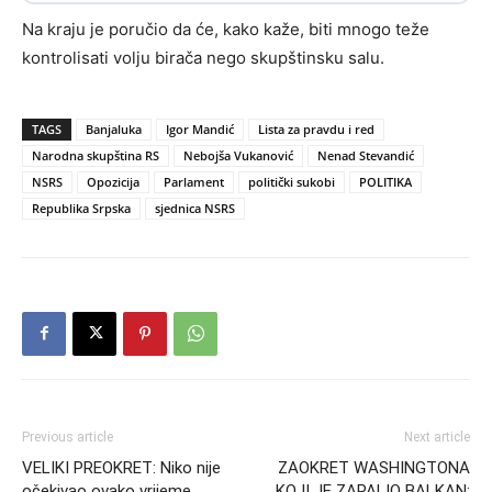
Na kraju je poručio da će, kako kaže, biti mnogo teže
kontrolisati volju birača nego skupštinsku salu.
TAGS
Banjaluka
Igor Mandić
Lista za pravdu i red
Narodna skupština RS
Nebojša Vukanović
Nenad Stevandić
NSRS
Opozicija
Parlament
politički sukobi
POLITIKA
Republika Srpska
sjednica NSRS
Previous article
Next article
VELIKI PREOKRET: Niko nije
ZAOKRET WASHINGTONA
očekivao ovako vrijeme,
KOJI JE ZAPALIO BALKAN: