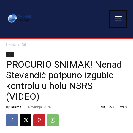
Home
BiH
BiH
PROCURIO SNIMAK! Nenad
Stevandić potpuno izgubio
kontrolu u holu NSRS!
(VIDEO)
By
lokma
-
26 svibnja, 2026
6753
0