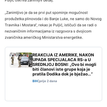
Puljić otkriva zanimljiv detalj:
„Zanimljivo je da se prvi put spominje mogućnost
produžetka plinovoda i do Banje Luke, ne samo do Novog
Travnika i Mostara“, rekao je Puljić, ističući da se radi o
nezvaničnim informacijama iz razgovora s dvojicom
zvaničnika američkog Ministarstva energetike.
REAKCIJA IZ AMERIKE, NAKON
UPADA SPECIJALACA RS-a U
SREDNJOJ BOSNI: „Ovo bi mogli
biti članovi iste grupe koja je
pratila Dodika dok je bježao…“
BIH
|
prije 2 dana