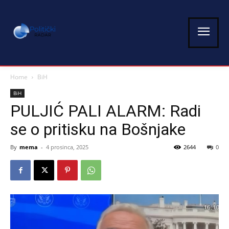
Home
BiH
BiH
PULJIĆ PALI ALARM: Radi
se o pritisku na Bošnjake
By
mema
-
4 prosinca, 2025
2644
0