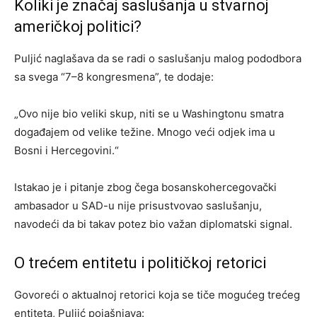
Koliki je značaj saslušanja u stvarnoj
američkoj politici?
Puljić naglašava da se radi o saslušanju malog pododbora
sa svega “7–8 kongresmena”, te dodaje:
„Ovo nije bio veliki skup, niti se u Washingtonu smatra
događajem od velike težine. Mnogo veći odjek ima u
Bosni i Hercegovini.“
Istakao je i pitanje zbog čega bosanskohercegovački
ambasador u SAD-u nije prisustvovao saslušanju,
navodeći da bi takav potez bio važan diplomatski signal.
O trećem entitetu i političkoj retorici
Govoreći o aktualnoj retorici koja se tiče mogućeg trećeg
entiteta, Puljić pojašnjava: