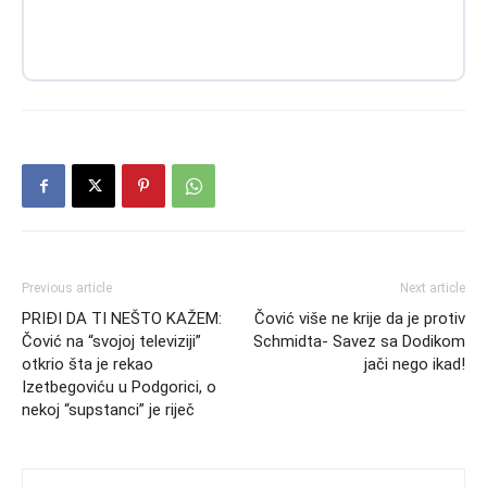
Previous article
Next article
PRIĐI DA TI NEŠTO KAŽEM:
Čović više ne krije da je protiv
Čović na “svojoj televiziji”
Schmidta- Savez sa Dodikom
otkrio šta je rekao
jači nego ikad!
Izetbegoviću u Podgorici, o
nekoj “supstanci” je riječ