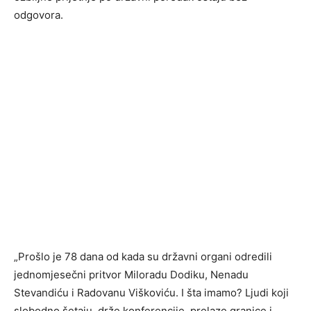
odgovora.
„Prošlo je 78 dana od kada su državni organi odredili
jednomjesečni pritvor Miloradu Dodiku, Nenadu
Stevandiću i Radovanu Viškoviću. I šta imamo? Ljudi koji
slobodno šetaju, drže konferencije, prelaze granice i