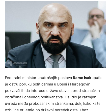
Federalni ministar unutrašnjih poslova
Ramo Isak
uputio
je oštru poruku političarima u Bosni i Hercegovini,
pozvavši ih da interese države stave ispred stranačkih
obračuna i dnevnog politikanstva. Osudio je razmjenu
uvreda među probosanskim strankama, dok, kako kaže,
ozbiljne prijetnje po državni poredak ostaju bez