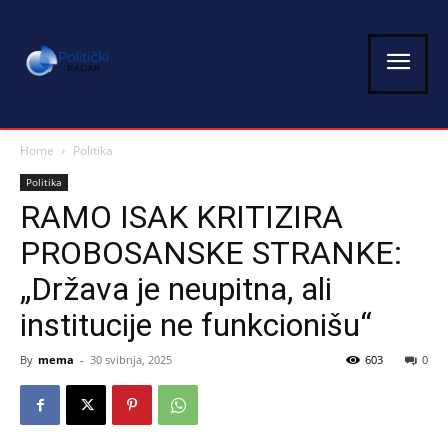
Home
Politika
Politika
RAMO ISAK KRITIZIRA
PROBOSANSKE STRANKE:
„Država je neupitna, ali
institucije ne funkcionišu“
By
mema
-
30 svibnja, 2025
603
0