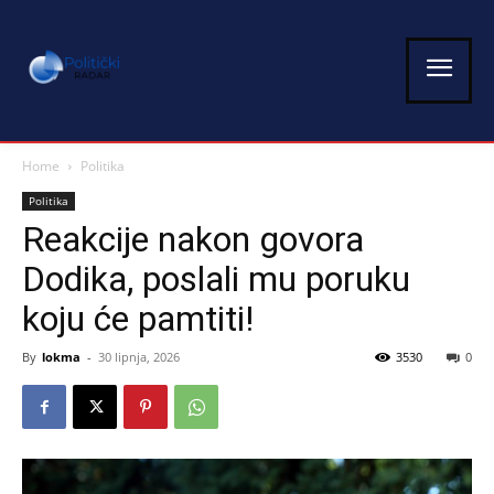
Home
Politika
Politika
Reakcije nakon govora
Dodika, poslali mu poruku
koju će pamtiti!
By
lokma
-
30 lipnja, 2026
3530
0