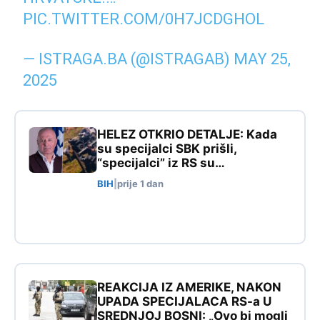
PIC.TWITTER.COM/0H7JCDGHOL
— ISTRAGA.BA (@ISTRAGAB)
MAY 25,
2025
HELEZ OTKRIO DETALJE: Kada
su specijalci SBK prišli,
“specijalci” iz RS su…
BIH
|
prije 1 dan
REAKCIJA IZ AMERIKE, NAKON
UPADA SPECIJALACA RS-a U
SREDNJOJ BOSNI: „Ovo bi mogli