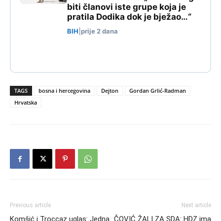
biti članovi iste grupe koja je
pratila Dodika dok je bježao…“
BIH
|
prije 2 dana
TAGS
bosna i hercegovina
Dejton
Gordan Grlić-Radman
Hrvatska
Previous article
Next article
Komšić i Troccaz uglas: Jedna
ČOVIĆ ŽALI ZA SDA: HDZ ima