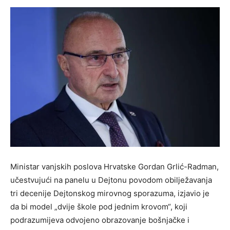
Ministar vanjskih poslova Hrvatske Gordan Grlić-Radman,
učestvujući na panelu u Dejtonu povodom obilježavanja
tri decenije Dejtonskog mirovnog sporazuma, izjavio je
da bi model „dvije škole pod jednim krovom“, koji
podrazumijeva odvojeno obrazovanje bošnjačke i