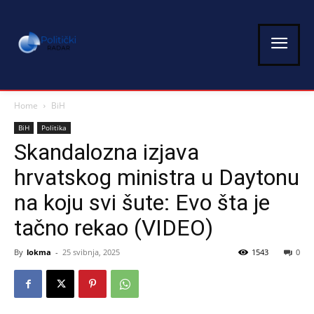
Home
BiH
BiH
Politika
Skandalozna izjava
hrvatskog ministra u Daytonu
na koju svi šute: Evo šta je
tačno rekao (VIDEO)
By
lokma
-
25 svibnja, 2025
1543
0