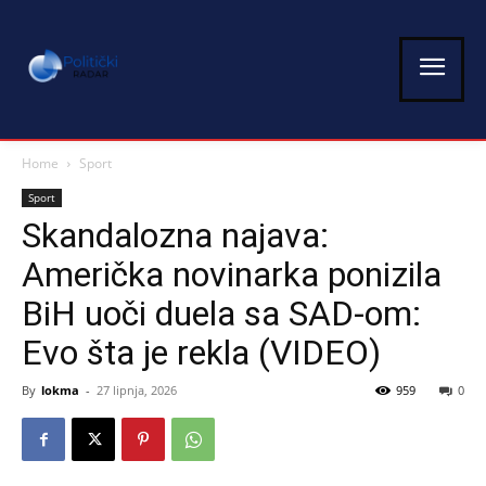
Home
Sport
Sport
Skandalozna najava:
Američka novinarka ponizila
BiH uoči duela sa SAD-om:
Evo šta je rekla (VIDEO)
By
lokma
-
27 lipnja, 2026
959
0