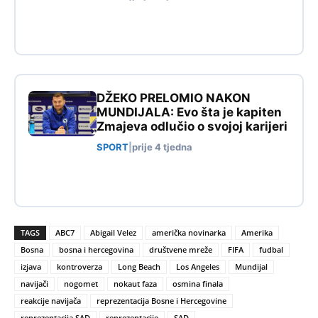
DŽEKO PRELOMIO NAKON
MUNDIJALA: Evo šta je kapiten
Zmajeva odlučio o svojoj karijeri
SPORT
|
prije 4 tjedna
TAGS
ABC7
Abigail Velez
američka novinarka
Amerika
Bosna
bosna i hercegovina
društvene mreže
FIFA
fudbal
izjava
kontroverza
Long Beach
Los Angeles
Mundijal
navijači
nogomet
nokaut faza
osmina finala
reakcije navijača
reprezentacija Bosne i Hercegovine
reprezentacija SAD
reprezentacije
SAD