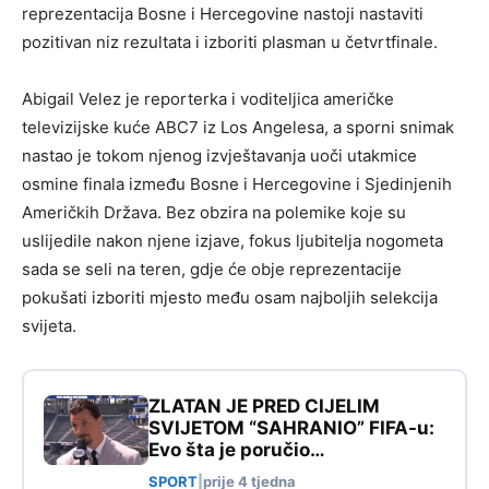
reprezentacija Bosne i Hercegovine nastoji nastaviti
pozitivan niz rezultata i izboriti plasman u četvrtfinale.
Abigail Velez je reporterka i voditeljica američke
televizijske kuće ABC7 iz Los Angelesa, a sporni snimak
nastao je tokom njenog izvještavanja uoči utakmice
osmine finala između Bosne i Hercegovine i Sjedinjenih
Američkih Država. Bez obzira na polemike koje su
uslijedile nakon njene izjave, fokus ljubitelja nogometa
sada se seli na teren, gdje će obje reprezentacije
pokušati izboriti mjesto među osam najboljih selekcija
svijeta.
ZLATAN JE PRED CIJELIM
SVIJETOM “SAHRANIO” FIFA-u:
Evo šta je poručio…
SPORT
|
prije 4 tjedna