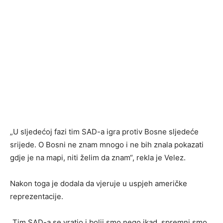
„U sljedećoj fazi tim SAD-a igra protiv Bosne sljedeće
srijede. O Bosni ne znam mnogo i ne bih znala pokazati
gdje je na mapi, niti želim da znam“, rekla je Velez.
Nakon toga je dodala da vjeruje u uspjeh američke
reprezentacije.
„Tim SAD-a se vratio i bolji smo nego ikad, spremni smo