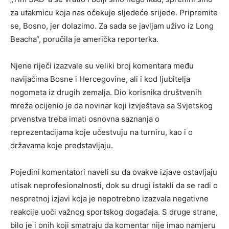
za utakmicu koja nas očekuje sljedeće srijede. Pripremite
se, Bosno, jer dolazimo. Za sada se javljam uživo iz Long
Beacha“, poručila je američka reporterka.
Njene riječi izazvale su veliki broj komentara među
navijačima Bosne i Hercegovine, ali i kod ljubitelja
nogometa iz drugih zemalja. Dio korisnika društvenih
mreža ocijenio je da novinar koji izvještava sa Svjetskog
prvenstva treba imati osnovna saznanja o
reprezentacijama koje učestvuju na turniru, kao i o
državama koje predstavljaju.
Pojedini komentatori naveli su da ovakve izjave ostavljaju
utisak neprofesionalnosti, dok su drugi istakli da se radi o
nespretnoj izjavi koja je nepotrebno izazvala negativne
reakcije uoči važnog sportskog događaja. S druge strane,
bilo je i onih koji smatraju da komentar nije imao namjeru