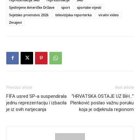
Sjedinjene Američke Države
sport
sportske vijesti
Svjetsko prvenstvo 2026
televizijska reporterka
viralni video
Zmajevi
Previous article
Next article
FIFA usred SP-a suspendirala
“HRVATSKA OSTAJE UZ BiH…”
jednu reprezentaciju i izbacila
Plenković poslao važnu poruku
je iz svih natjecanja
koja je odjeknula regionom