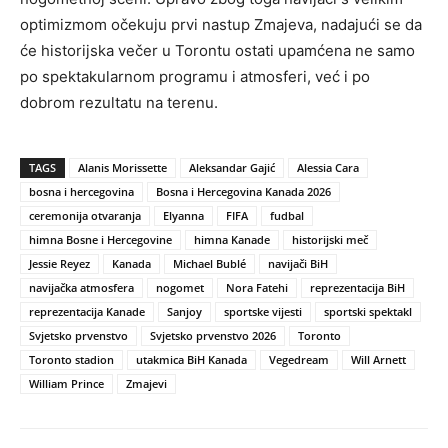
optimizmom očekuju prvi nastup Zmajeva, nadajući se da
će historijska večer u Torontu ostati upamćena ne samo
po spektakularnom programu i atmosferi, već i po
dobrom rezultatu na terenu.
TAGS
Alanis Morissette
Aleksandar Gajić
Alessia Cara
bosna i hercegovina
Bosna i Hercegovina Kanada 2026
ceremonija otvaranja
Elyanna
FIFA
fudbal
himna Bosne i Hercegovine
himna Kanade
historijski meč
Jessie Reyez
Kanada
Michael Bublé
navijači BiH
navijačka atmosfera
nogomet
Nora Fatehi
reprezentacija BiH
reprezentacija Kanade
Sanjoy
sportske vijesti
sportski spektakl
Svjetsko prvenstvo
Svjetsko prvenstvo 2026
Toronto
Toronto stadion
utakmica BiH Kanada
Vegedream
Will Arnett
William Prince
Zmajevi