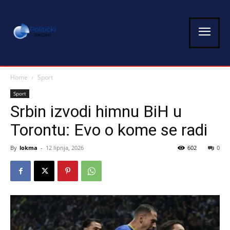
Home
Sport
Sport
Srbin izvodi himnu BiH u
Torontu: Evo o kome se radi
By
lokma
-
12 lipnja, 2026
602
0