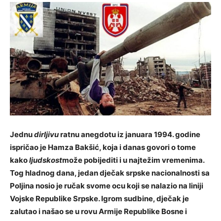
Jednu
dirljivu
ratnu anegdotu iz januara 1994. godine
ispričao je Hamza Bakšić, koja i danas govori o tome
kako
ljudskost
može pobijediti i u najtežim vremenima.
Tog hladnog dana, jedan dječak srpske nacionalnosti sa
Poljina nosio je ručak svome ocu koji se nalazio na liniji
Vojske Republike Srpske. Igrom sudbine, dječak je
zalutao i našao se u rovu Armije Republike Bosne i