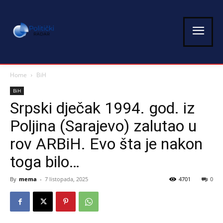
Home
BiH
BiH
Srpski dječak 1994. god. iz
Poljina (Sarajevo) zalutao u
rov ARBiH. Evo šta je nakon
toga bilo…
By
mema
-
7 listopada, 2025
4701
0