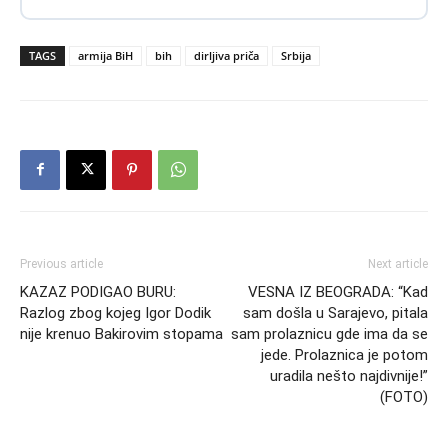
TAGS
armija BiH
bih
dirljiva priča
Srbija
Previous article
Next article
KAZAZ PODIGAO BURU:
VESNA IZ BEOGRADA: “Kad
Razlog zbog kojeg Igor Dodik
sam došla u Sarajevo, pitala
nije krenuo Bakirovim stopama
sam prolaznicu gde ima da se
jede. Prolaznica je potom
uradila nešto najdivnije!”
(FOTO)