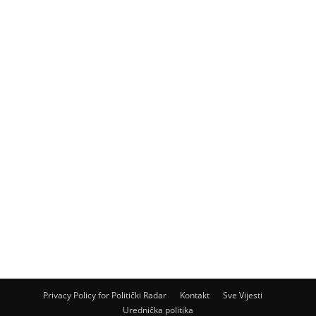
Privacy Policy for Politički Radar
Kontakt
Sve Vijesti
Urednička politika