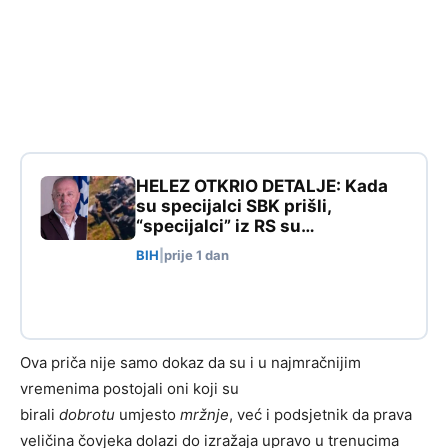
HELEZ OTKRIO DETALJE: Kada
su specijalci SBK prišli,
“specijalci” iz RS su…
BIH
|
prije 1 dan
Ova priča nije samo dokaz da su i u najmračnijim
vremenima postojali oni koji su
birali
dobrotu
umjesto
mržnje
, već i podsjetnik da prava
veličina čovjeka dolazi do izražaja upravo u trenucima