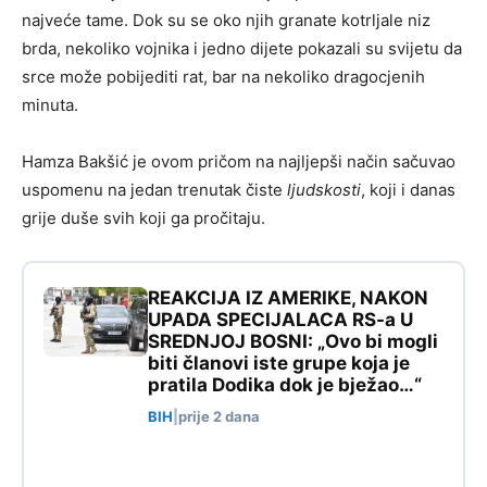
najveće tame. Dok su se oko njih granate kotrljale niz
brda, nekoliko vojnika i jedno dijete pokazali su svijetu da
srce može pobijediti rat, bar na nekoliko dragocjenih
minuta.
Hamza Bakšić je ovom pričom na najljepši način sačuvao
uspomenu na jedan trenutak čiste
ljudskosti
, koji i danas
grije duše svih koji ga pročitaju.
REAKCIJA IZ AMERIKE, NAKON
UPADA SPECIJALACA RS-a U
SREDNJOJ BOSNI: „Ovo bi mogli
biti članovi iste grupe koja je
pratila Dodika dok je bježao…“
BIH
|
prije 2 dana