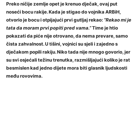
Preko ničije zemlje opet je krenuo dječak, ovaj put
noseći bocu rakije. Kada je stigao do vojnika ARBiH,
otvorio je bocu i otpijajući prvi gutljaj rekao:
“Rekao mi je
tata da moram prvi popiti pred vama.”
Time je htio
pokazati da piće nije otrovano, da nema prevare, samo
čista zahvalnost. U tišini, vojnici su sjeli i zajedno s
dječakom popili rakiju. Niko tada nije mnogo govorio, jer
su svi osjećali težinu trenutka, razmišljajući koliko je rat
besmislen kad jedno dijete mora biti glasnik ljudskosti
među rovovima.