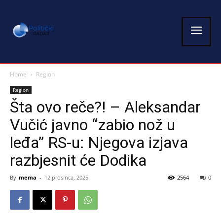
Home
Region
Region
Šta ovo reče?! – Aleksandar
Vučić javno “zabio nož u
leđa” RS-u: Njegova izjava
razbjesnit će Dodika
By
mema
-
12 prosinca, 2025
2564
0