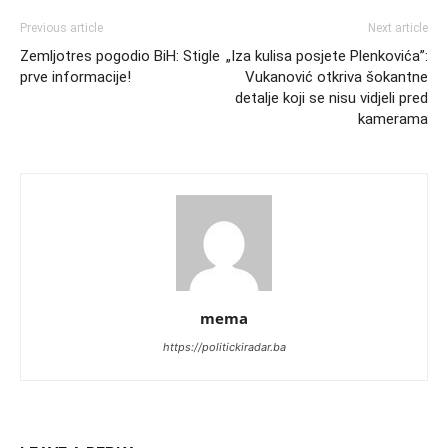
Previous article
Next article
Zemljotres pogodio BiH: Stigle
„Iza kulisa posjete Plenkovića”:
prve informacije!
Vukanović otkriva šokantne
detalje koji se nisu vidjeli pred
kamerama
mema
https://politickiradar.ba