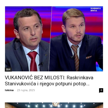
BiH
VUKANOVIĆ BEZ MILOSTI: Raskrinkava
Stanivukovića i njegov potpuni potop…
lokma
-
23 rujna, 2025
0