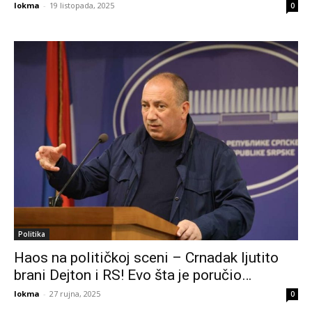
lokma
-
19 listopada, 2025
0
Politika
Haos na političkoj sceni – Crnadak ljutito
brani Dejton i RS! Evo šta je poručio…
lokma
-
27 rujna, 2025
0