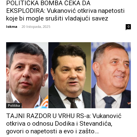
POLITIČKA BOMBA ČEKA DA
EKSPLODIRA: Vukanović otkriva napetosti
koje bi mogle srušiti vladajući savez
lokma
-
20 listopada, 2025
0
Politika
TAJNI RAZDOR U VRHU RS-a: Vukanović
otkriva o odnosu Dodika i Stevandića,
govori o napetosti a evo i zašto…