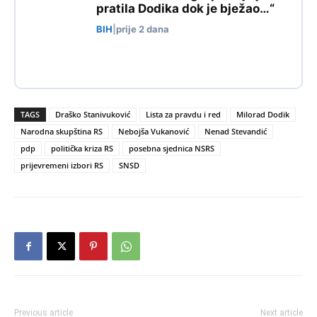
pratila Dodika dok je bježao…“
BIH
|
prije 2 dana
TAGS
Draško Stanivuković
Lista za pravdu i red
Milorad Dodik
Narodna skupština RS
Nebojša Vukanović
Nenad Stevandić
pdp
politička kriza RS
posebna sjednica NSRS
prijevremeni izbori RS
SNSD
Previous article
Next article