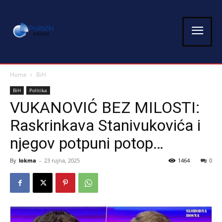
Home
BiH
BiH
Politika
VUKANOVIĆ BEZ MILOSTI:
Raskrinkava Stanivukovića i
njegov potpuni potop…
By
lokma
-
23 rujna, 2025
1464
0