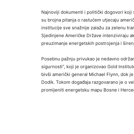
Najnoviji dokumenti i politički dogovori koj
su brojna pitanja o rastućem utjecaju ameri
institucije sve snažnije zalažu za zelenu tra
Sjedinjene Američke Države intenziviraju ak
preuzimanje energetskih postrojenja i širen
Posebnu pažnju privukao je nedavno održani
sigurnosti“, koji je organizovao Gold Institu
bivši američki general Michael Flynn, dok 
Dodik. Tokom događaja razgovarano je o veli
promijeniti energetsku mapu Bosne i Herceg