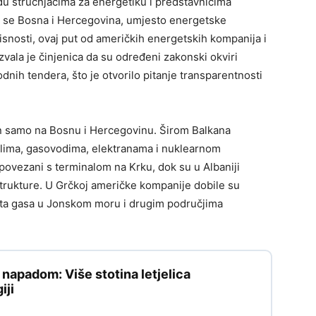
eđu stručnjacima za energetiku i predstavnicima
da se Bosna i Hercegovina, umjesto energetske
snosti, ovaj put od američkih energetskih kompanija i
zvala je činjenica da su određeni zakonski okviri
nih tendera, što je otvorilo pitanje transparentnosti
en samo na Bosnu i Hercegovinu. Širom Balkana
alima, gasovodima, elektranama i nuklearnom
 povezani s terminalom na Krku, dok su u Albaniji
strukture. U Grčkoj američke kompanije dobile su
išta gasa u Jonskom moru i drugim područjima
apadom: Više stotina letjelica
iji