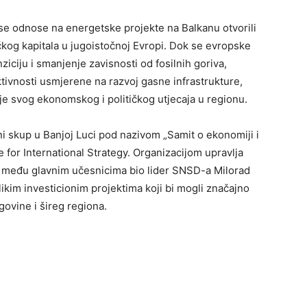
i se odnose na energetske projekte na Balkanu otvorili
čkog kapitala u jugoistočnoj Evropi. Dok se evropske
nziciju i smanjenje zavisnosti od fosilnih goriva,
tivnosti usmjerene na razvoj gasne infrastrukture,
je svog ekonomskog i političkog utjecaja u regionu.
 skup u Banjoj Luci pod nazivom „Samit o ekonomiji i
te for International Strategy. Organizacijom upravlja
je među glavnim učesnicima bio lider SNSD-a Milorad
kim investicionim projektima koji bi mogli značajno
ovine i šireg regiona.