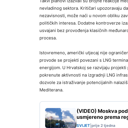
Takvi planovi izazvali su brojne reakcije m
nevladinog sektora. Kritičari upozoravaju 
nezavisnosti, može naći u novom obliku zavi
političkih interesa. Dodatne kontroverze iza
usvajani bez provođenja klasičnih međunarod
procesa.
Istovremeno, američki utjecaj nije ogranič
provode se projekti povezani s LNG termin
energijom. U Hrvatskoj se razvijaju projekti
pokrenute aktivnosti na izgradnji LNG infra
dozvole za istraživanje potencijalnih nalaz
Mediterana.
(VIDEO) Moskva pod n
usmjereno prema reg
SVIJET
|
prije 2 tjedna