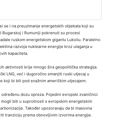
i se i na preuzimanje energetskih objekata koji su
 U Bugarskoj i Rumuniji pokrenuti su procesi
ipadale ruskom energetskom gigantu Lukoilu. Paralelno
jektima razvoja nuklearne energije kroz ulaganja u
ovih kapaciteta.
h aktivnosti krije mnogo šira geopolitička strategija.
ički LNG, već i dugoročno smanjiti ruski utjecaj u
e koji bi bili pod snažnim američkim utjecajem.
određenu dozu opreza. Pojedini evropski zvaničnici
i mogli biti u suprotnosti s evropskim energetskim
dekarbonizacije. Također upozoravaju da bi masovna
ti tranziciju prema obnovljivim izvorima energije.