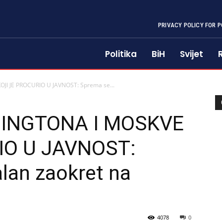
PRIVACY POLICY FOR P
Politika
BiH
Svijet
JI JE PROCURIO U JAVNOST: Sprema se...
ŠINGTONA I MOSKVE
IO U JAVNOST:
lan zaokret na
4078
0