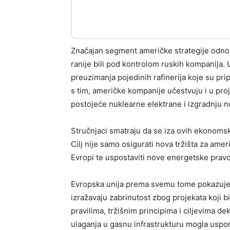
Značajan segment američke strategije odnos
ranije bili pod kontrolom ruskih kompanija.
preuzimanja pojedinih rafinerija koje su pr
s tim, američke kompanije učestvuju i u pro
postojeće nuklearne elektrane i izgradnju n
Stručnjaci smatraju da se iza ovih ekonomski
Cilj nije samo osigurati nova tržišta za amer
Evropi te uspostaviti nove energetske pravc
Evropska unija prema svemu tome pokazuje 
izražavaju zabrinutost zbog projekata koji b
pravilima, tržišnim principima i ciljevima 
ulaganja u gasnu infrastrukturu mogla uspori