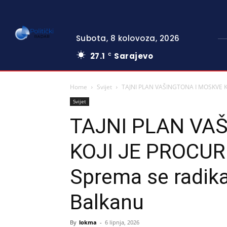
Subota, 8 kolovoza, 2026
27.1
Sarajevo
C
Home
Svijet
TAJNI PLAN VAŠINGTONA I MOSKVE KO
Svijet
TAJNI PLAN VA
KOJI JE PROCUR
Sprema se radika
Balkanu
By
lokma
-
6 lipnja, 2026