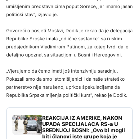
umišljenim predstavnicima poput Sorece, jer imamo jasan
politički stav“, izjavio je.
Govoreći o posjeti Moskvi, Dodik je rekao da je delegacija
Republike Srpske imala „odlične sastanke“ sa ruskim
predsjednikom Vladimirom Putinom, za kojeg tvrdi da je
detaljno upoznat sa situacijom u Bosni i Hercegovini.
„Vjerujemo da ćemo imati još intenzivniju saradnju.
Pokazali smo da smo istomišljenici i da naše strateško
partnerstvo nije narušeno, uprkos špekulacijama da
Republika Srpska mijenja politički kurs“, rekao je Dodik.
REAKCIJA IZ AMERIKE, NAKON
UPADA SPECIJALACA RS-a U
SREDNJOJ BOSNI: „Ovo bi mogli
biti članovi iste grupe koja je