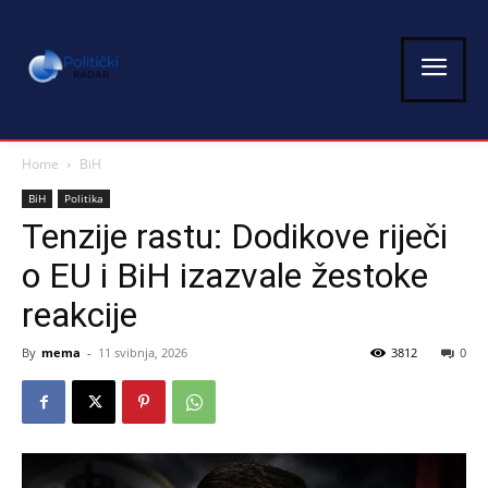
Home
BiH
BiH
Politika
Tenzije rastu: Dodikove riječi
o EU i BiH izazvale žestoke
reakcije
By
mema
-
11 svibnja, 2026
3812
0