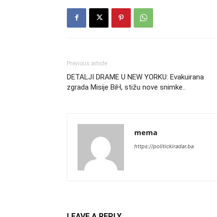
Previous article
DETALJI DRAME U NEW YORKU: Evakuirana
zgrada Misije BiH, stižu nove snimke..
mema
https://politickiradar.ba
LEAVE A REPLY