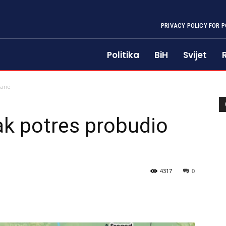
PRIVACY POLICY FOR P
Politika
BiH
Svijet
đane
ak potres probudio
4317
0