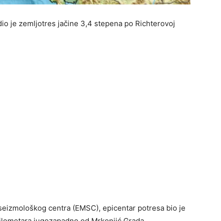
io je zemljotres jačine 3,4 stepena po Richterovoj
izmološkog centra (EMSC), epicentar potresa bio je
kilometara jugozapadno od Mrkonjić Grada.