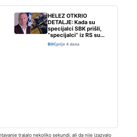
HELEZ OTKRIO
DETALJE: Kada su
specijalci SBK prišli,
“specijalci” iz RS su…
BIH
|
prije 4 dana
htavanje trajalo nekoliko sekundi, ali da nije izazvalo