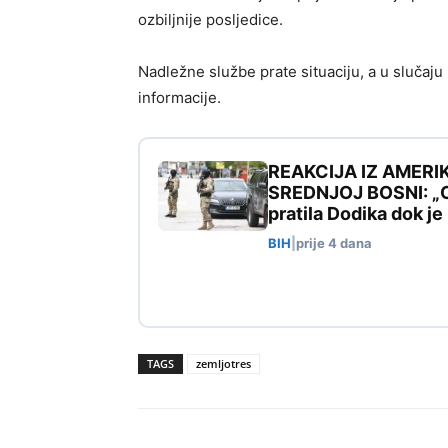
ozbiljnije posljedice.
Nadležne službe prate situaciju, a u slučaj
informacije.
REAKCIJA IZ AMERI
SREDNJOJ BOSNI: „Ovo
pratila Dodika dok j
BIH
|
prije 4 dana
TAGS
zemljotres