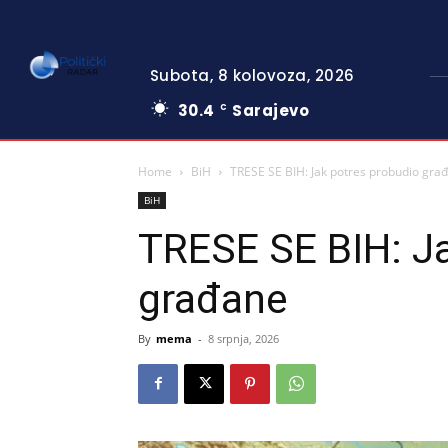
Subota, 8 kolovoza, 2026
30.4
Sarajevo
C
Home
BiH
TRESE SE BIH: Jak potres probudio gra
BiH
TRESE SE BIH: J
građane
By
mema
-
8 srpnja, 2026