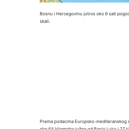
Bosnu i Hercegovinu jutros oko 6 sati pogod
skali.
Prema podacima Europsko-mediteranskog se
oko 64 kilometra južno od Banje Luke i 27 