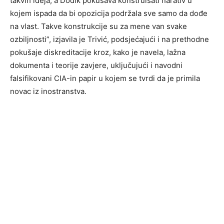
takvih ideja, a Dodik pokušava konstruisati narativ u
kojem ispada da bi opozicija podržala sve samo da dođe
na vlast. Takve konstrukcije su za mene van svake
ozbiljnosti”, izjavila je Trivić, podsjećajući i na prethodne
pokušaje diskreditacije kroz, kako je navela, lažna
dokumenta i teorije zavjere, uključujući i navodni
falsifikovani CIA-in papir u kojem se tvrdi da je primila
novac iz inostranstva.