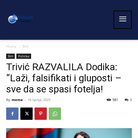
Home
BiH
BiH
Politika
Trivić RAZVALILA Dodika:
“Laži, falsifikati i gluposti –
sve da se spasi fotelja!
By
mema
-
16 lipnja, 2025
581
0