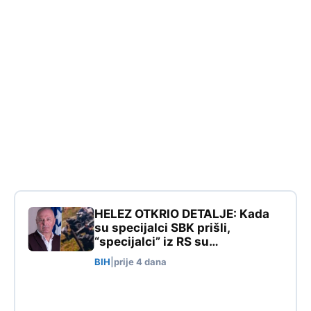
HELEZ OTKRIO DETALJE: Kada
su specijalci SBK prišli,
“specijalci” iz RS su…
BIH
|
prije 4 dana