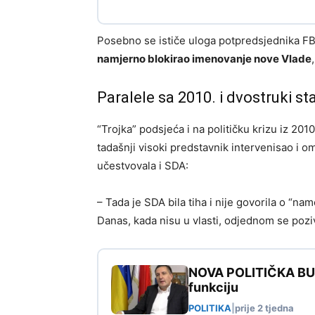
Posebno se ističe uloga potpredsjednika F
namjerno blokirao imenovanje nove Vlade
Paralele sa 2010. i dvostruki st
“Trojka” podsjeća i na političku krizu iz 201
tadašnji visoki predstavnik intervenisao i o
učestvovala i SDA:
– Tada je SDA bila tiha i nije govorila o “name
Danas, kada nisu u vlasti, odjednom se poziv
NOVA POLITIČKA BURA
funkciju
POLITIKA
|
prije 2 tjedna