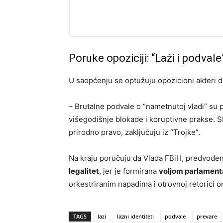
Poruke opoziciji: “Laži i podvale
U saopćenju se optužuju opozicioni akteri d
– Brutalne podvale o “nametnutoj vladi” su 
višegodišnje blokade i koruptivne prakse. SDA
prirodno pravo, zaključuju iz “Trojke”.
Na kraju poručuju da Vlada FBiH, predvođ
legalitet
, jer je formirana
voljom parlament
orkestriranim napadima i otrovnoj retorici o
TAGS
lazi
lazni identiteti
podvale
prevare