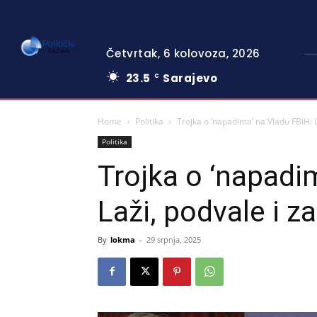
Četvrtak, 6 kolovoza, 2026
23.5
Sarajevo
C
Home
Politika
Trojka o ‘napadima’ na Vladu FBiH: L
Politika
Trojka o ‘napadi
Laži, podvale i z
By
lokma
-
29 srpnja, 2025