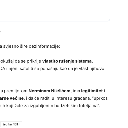
”
a svjesno šire dezinformacije:
pokušaj da se prikrije
vlastito rušenje sistema
,
 i njeni sateliti se ponašaju kao da je vlast njihovo
ena premijerom
Nerminom Nikšićem
, ima
legitimitet i
arne većine
, i da će raditi u interesu građana, “uprkos
nih koji žale za izgubljenim budžetskim foteljama”.
trojka FBIH