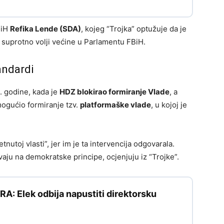
BiH
Refika Lende (SDA)
, kojeg “Trojka” optužuje da je
, suprotno volji većine u Parlamentu FBiH.
andardi
0. godine, kada je
HDZ blokirao formiranje Vlade
, a
mogućio formiranje tzv.
platformaške vlade
, u kojoj je
tnutoj vlasti”, jer im je ta intervencija odgovarala.
aju na demokratske principe, ocjenjuju iz “Trojke”.
: Elek odbija napustiti direktorsku