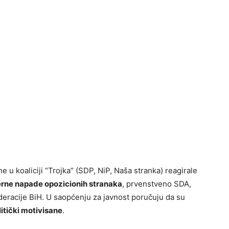
 u koaliciji “Trojka” (SDP, NiP, Naša stranka) reagirale
erne napade opozicionih stranaka
, prvenstveno SDA,
deracije BiH. U saopćenju za javnost poručuju da su
litički motivisane
.