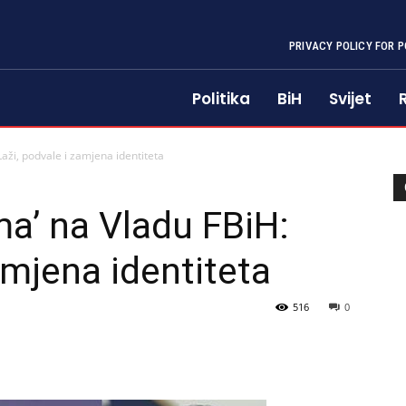
PRIVACY POLICY FOR P
Politika
BiH
Svijet
aži, podvale i zamjena identiteta
ma’ na Vladu FBiH:
amjena identiteta
516
0