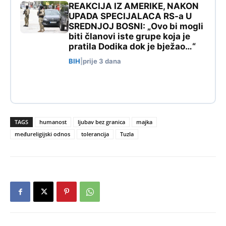
REAKCIJA IZ AMERIKE, NAKON
UPADA SPECIJALACA RS-a U
SREDNJOJ BOSNI: „Ovo bi mogli
biti članovi iste grupe koja je
pratila Dodika dok je bježao…“
BIH
|
prije 3 dana
TAGS
humanost
ljubav bez granica
majka
međureligijski odnos
tolerancija
Tuzla