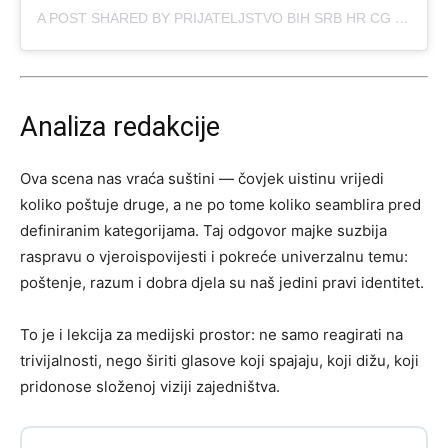
A POST SHARED BY PRIJATELJSTVO BIH SRB HR CG (@OFFICIAL.BIH.SRB.HR.CG)
Analiza redakcije
Ova scena nas vraća suštini — čovjek uistinu vrijedi
koliko poštuje druge, a ne po tome koliko seamblira pred
definiranim kategorijama. Taj odgovor majke suzbija
raspravu o vjeroispovijesti i pokreće univerzalnu temu:
poštenje, razum i dobra djela su naš jedini pravi identitet.
To je i lekcija za medijski prostor: ne samo reagirati na
trivijalnosti, nego širiti glasove koji spajaju, koji dižu, koji
pridonose složenoj viziji zajedništva.