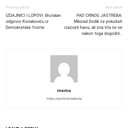
Previous article
Next article
IZDAJNICI I LOPOVI: Brutalan
PAD CRNOG JASTREBA:
odgovor Konakoviću iz
Milorad Dodik će pokušati
Demokratske fronte
izazvati haos, ali zna šta će se
nakon toga dogoditi…
mema
https://politickiradar.ba