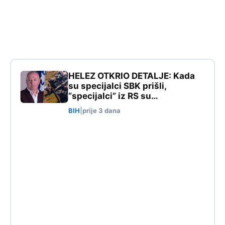
HELEZ OTKRIO DETALJE: Kada
su specijalci SBK prišli,
“specijalci” iz RS su…
BIH
|
prije 3 dana