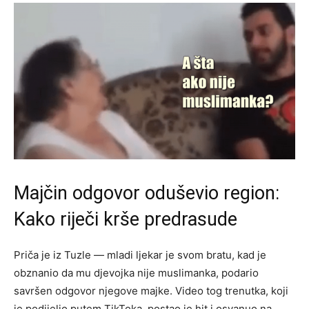
Majčin odgovor oduševio region:
Kako riječi krše predrasude
Priča je iz Tuzle — mladi ljekar je svom bratu, kad je
obznanio da mu djevojka nije muslimanka, podario
savršen odgovor njegove majke. Video tog trenutka, koji
je podijelio putem TikToka, postao je hit i osvanuo na