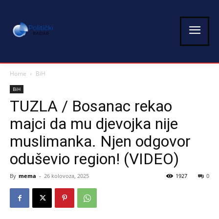
Home
BiH
BiH
TUZLA / Bosanac rekao
majci da mu djevojka nije
muslimanka. Njen odgovor
oduševio region! (VIDEO)
By
mema
-
26 kolovoza, 2025
1927
0